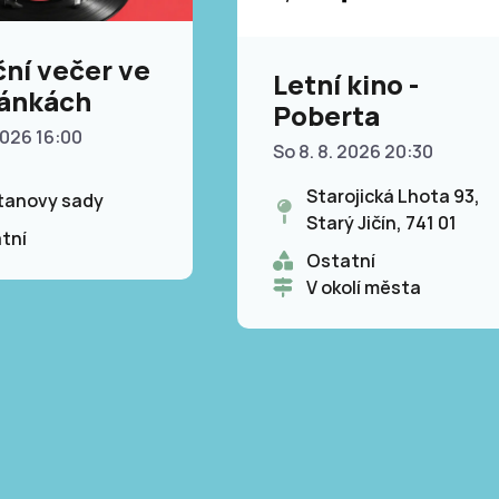
ní večer ve
Letní kino -
ánkách
Poberta
2026 16:00
So 8. 8. 2026 20:30
Starojická Lhota 93,
anovy sady
Starý Jičín, 741 01
tní
Ostatní
V okolí města