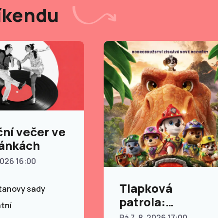
íkendu
ní večer ve
ánkách
2026 16:00
Tlapková
anovy sady
patrola:
tní
Dinosauří film
Pá 7. 8. 2026 17:00