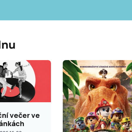
dnu
ní večer ve
ánkách