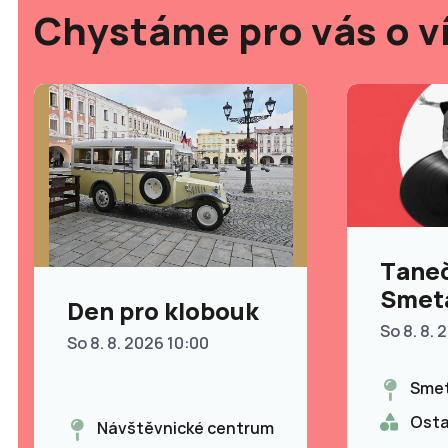
Chystáme pro vás o v
Taneč
Smet
Den pro klobouk
So 8. 8. 
So 8. 8. 2026 10:00
Smet
Osta
Návštěvnické centrum