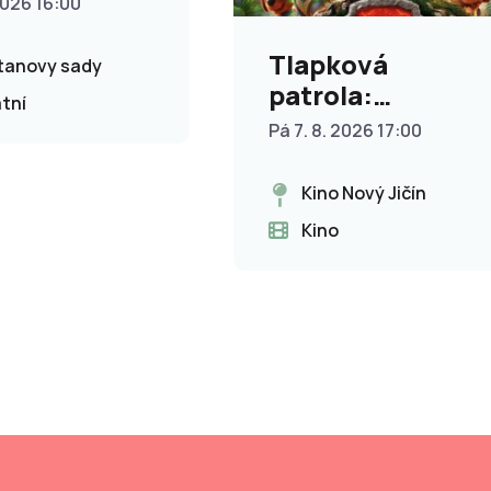
2026 16:00
Tlapková
anovy sady
patrola:
tní
Dinosauří film
Pá 7. 8. 2026 17:00
Kino Nový Jičín
Kino