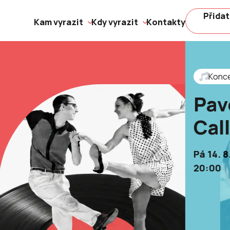
Přidat
Kam vyrazit
Kdy vyrazit
Kontakty
Konc
Pav
Cal
Pá 14. 8
20:00