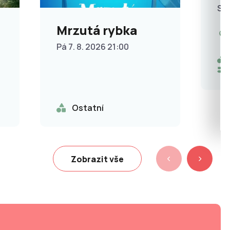
So 
Mrzutá rybka
Pá 7. 8. 2026 21:00
Ostatní
Zobrazit vše