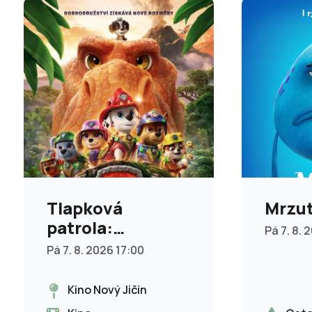
Tlapková
Mrzut
patrola:
Pá 7. 8. 
Dinosauří film
Pá 7. 8. 2026 17:00
Kino Nový Jičín