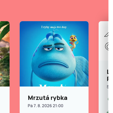
Le
P
So 
Mrzutá rybka
Pá 7. 8. 2026 21:00