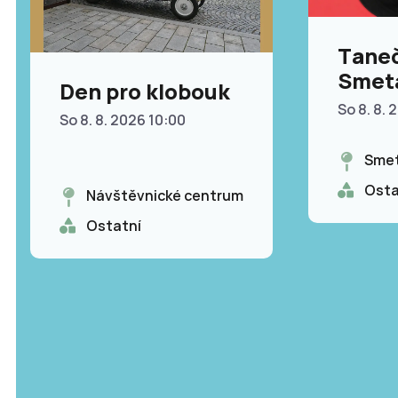
Taneč
Smet
Den pro klobouk
So 8. 8. 
So 8. 8. 2026 10:00
Smet
Osta
Návštěvnické centrum
Ostatní