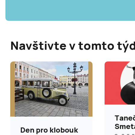
Navštivte v tomto tý
Taneč
Smet
Den pro klobouk