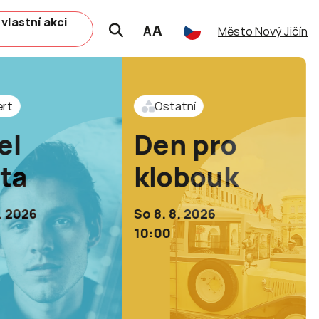
 vlastní akci
A
A
Město Nový Jičín
ert
Ostatní
el
Den pro
lta
klobouk
. 2026
So 8. 8. 2026
10:00