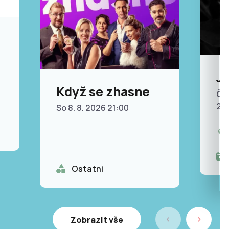
Ji
Když se zhasne
Čt 
20
So 8. 8. 2026 21:00
Ostatní
Zobrazit vše