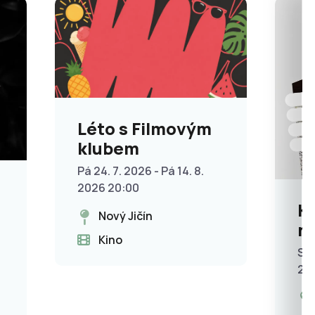
Léto s Filmovým
klubem
Pá 24. 7. 2026 - Pá 14. 8.
2026 20:00
K
Nový Jičín
n
Kino
St 
20