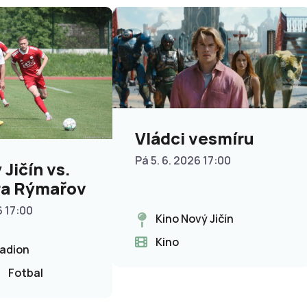
Vládci vesmíru
Pá 5. 6. 2026 17:00
Jičín vs.
ra Rýmařov
6 17:00
Kino Nový Jičín
Kino
tadion
Fotbal