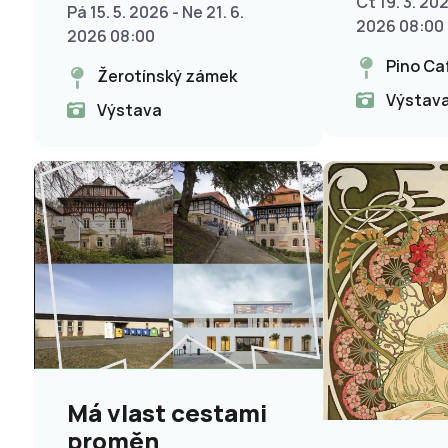
Čt 19. 3. 202
MALÍŘŮ A
Pá 15. 5. 2026 - Ne 21. 6.
2026 08:00
VÝTVARNÍKŮ
2026 08:00
Pino Ca
Žerotínský zámek
Výstav
Výstava
Má vlast cestami
proměn