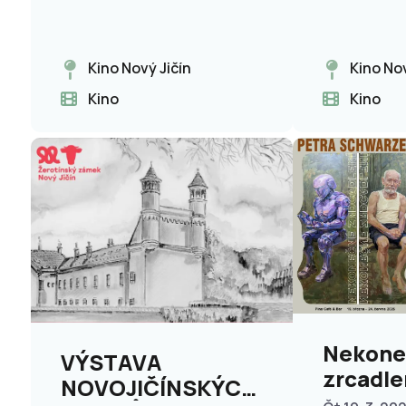
Kino Nový Jičín
Kino Nov
Kino
Kino
Nekone
VÝSTAVA
zrcadle
NOVOJIČÍNSKÝCH