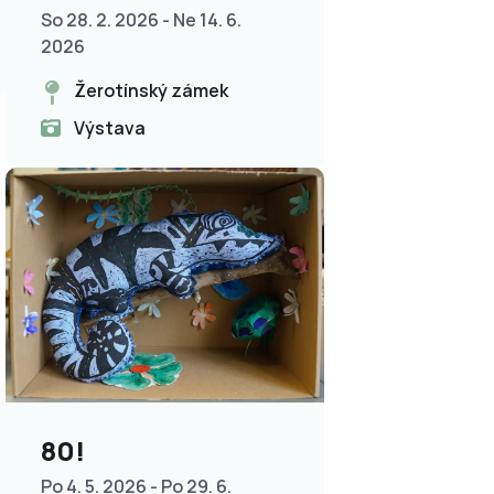
počítačů u nás
So 28. 2. 2026 - Ne 14. 6.
2026
Žerotínský zámek
Výstava
80!
Po 4. 5. 2026 - Po 29. 6.