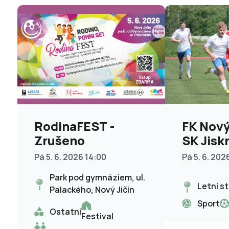
FK Nový 
RodinaFEST -
SK Jisk
Zrušeno
Pá 5. 6. 202
Pá 5. 6. 2026 14:00
Park pod gymnáziem, ul.
Letní s
Palackého, Nový Jičín
Sport
Ostatní
Festival