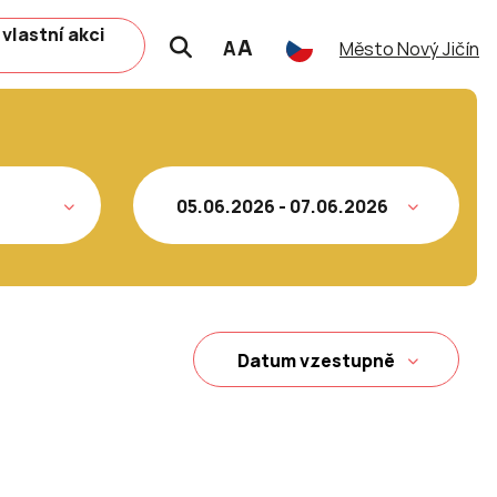
 vlastní akci
A
A
Město Nový Jičín