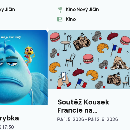
ý Jičín
Kino Nový Jičín
Kino
Soutěž Kousek
Francie na
rybka
Novojičínsku
Pá 1. 5. 2026 - Pá 12. 6. 2026
6 17:30