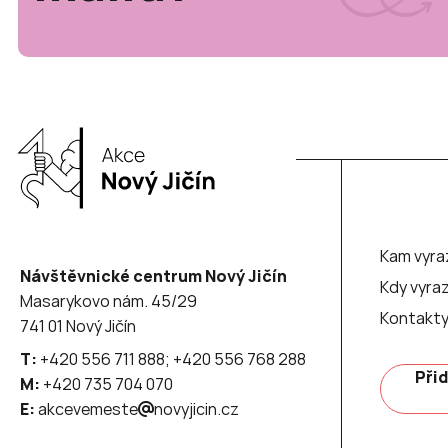
Kam vyra
Návštěvnické centrum Nový Jičín
Kdy vyraz
Masarykovo nám. 45/29
Kontakt
741 01 Nový Jičín
T:
+420 556 711 888; +420 556 768 288
Přid
M:
+420 735 704 070
E:
akcevemeste
novyjicin.cz