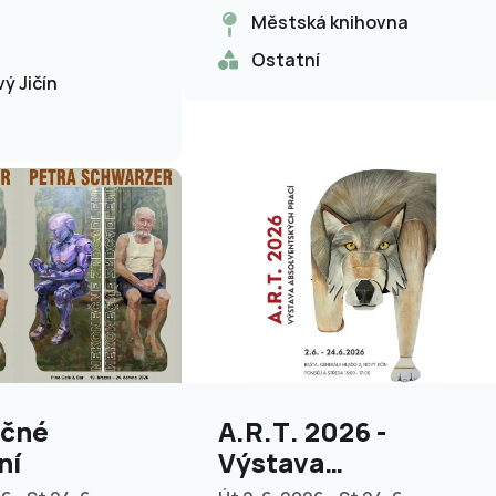
Městská knihovna
Ostatní
ý Jičín
čné
A.R.T. 2026 -
ní
Výstava
absolventských