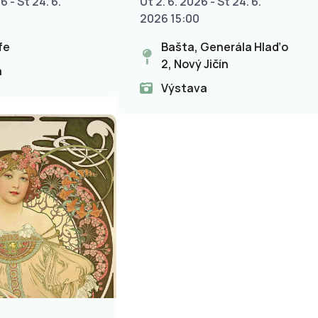
6 - St 24. 6.
Út 2. 6. 2026 - St 24. 6.
prací
2026 15:00
fe
Bašta, Generála Hlaďo
2, Nový Jičín
a
Výstava