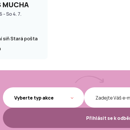
S MUCHA
6 - So 4. 7.
í síň Stará pošta
a
Přihlásit se k odb