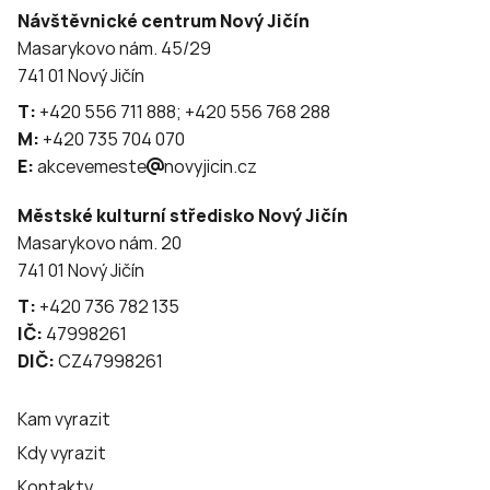
Návštěvnické centrum Nový Jičín
Masarykovo nám. 45/29
741 01 Nový Jičín
T:
+420 556 711 888; +420 556 768 288
M:
+420 735 704 070
E:
akcevemeste
novyjicin.cz
Městské kulturní středisko Nový Jičín
Masarykovo nám. 20
741 01 Nový Jičín
T:
+420 736 782 135
IČ:
47998261
DIČ:
CZ47998261
Kam vyrazit
Kdy vyrazit
Kontakty