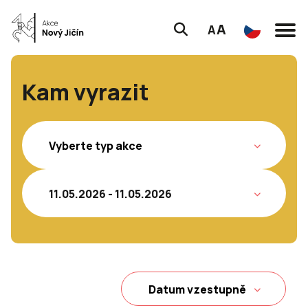
A
A
Kam vyrazit