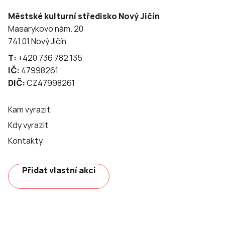
Městské kulturní středisko Nový Jičín
Masarykovo nám. 20
741 01 Nový Jičín
T:
+420 736 782 135
IČ:
47998261
DIČ:
CZ47998261
Kam vyrazit
Kdy vyrazit
Kontakty
Přidat vlastní akci