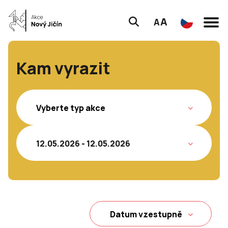
A
A
Kam vyrazit