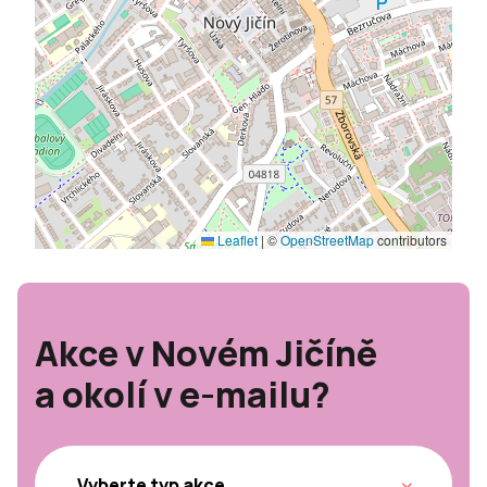
Leaflet
|
©
OpenStreetMap
contributors
Akce v Novém Jičíně
a okolí v e-mailu?