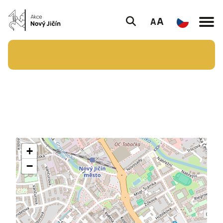
A
A
+
−