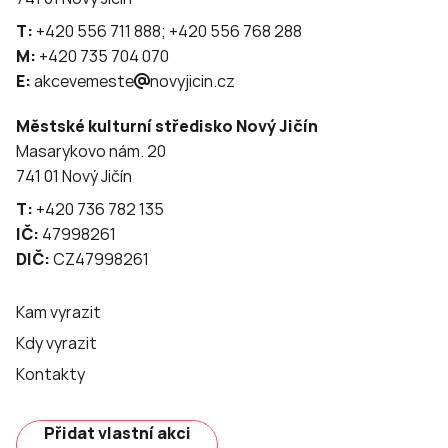
T:
+420 556 711 888; +420 556 768 288
M:
+420 735 704 070
E:
akcevemeste
novyjicin.cz
Městské kulturní středisko Nový Jičín
Masarykovo nám. 20
741 01 Nový Jičín
T:
+420 736 782 135
IČ:
47998261
DIČ:
CZ47998261
Kam vyrazit
Kdy vyrazit
Kontakty
Přidat vlastní akci