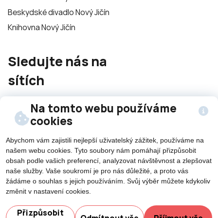
Beskydské divadlo Nový Jičín
Knihovna Nový Jičín
Sledujte nás na
sítích
Na tomto webu používáme
cookies
Abychom vám zajistili nejlepší uživatelský zážitek, používáme na
našem webu cookies. Tyto soubory nám pomáhají přizpůsobit
©2026 Všechna práva vyhrazena - použití obsahu či
obsah podle vašich preferencí, analyzovat návštěvnost a zlepšovat
jeho části je umožněn pouze se souhlasem města Nový
naše služby. Vaše soukromí je pro nás důležité, a proto vás
Jičín.
žádáme o souhlas s jejich používáním. Svůj výběr můžete kdykoliv
Created by
změnit v nastavení cookies.
Potřebujete poradit?
Přizpůsobit
Odmítnout vše
Příjmout vše