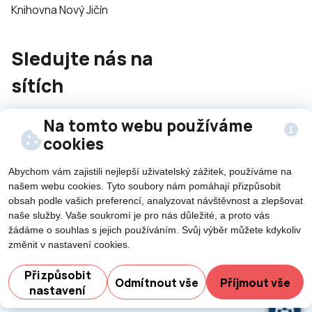
Knihovna Nový Jičín
Sledujte nás na
sítích
Na tomto webu používáme
cookies
Abychom vám zajistili nejlepší uživatelský zážitek, používáme na
©2026 Všechna práva vyhrazena - použití obsahu či
našem webu cookies. Tyto soubory nám pomáhají přizpůsobit
obsah podle vašich preferencí, analyzovat návštěvnost a zlepšovat
jeho části je umožněn pouze se souhlasem města Nový
naše služby. Vaše soukromí je pro nás důležité, a proto vás
Jičín.
žádáme o souhlas s jejich používáním. Svůj výběr můžete kdykoliv
Created by
změnit v nastavení cookies.
Potřebujete poradit?
Přizpůsobit
Odmítnout vše
Příjmout vše
nastavení