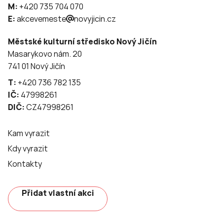
M:
+420 735 704 070
E:
akcevemeste
novyjicin.cz
Městské kulturní středisko Nový Jičín
Masarykovo nám. 20
741 01 Nový Jičín
T:
+420 736 782 135
IČ:
47998261
DIČ:
CZ47998261
Kam vyrazit
Kdy vyrazit
Kontakty
Přidat vlastní akci