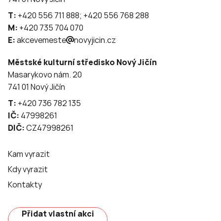
T:
+420 556 711 888; +420 556 768 288
M:
+420 735 704 070
E:
akcevemeste
novyjicin.cz
Městské kulturní středisko Nový Jičín
Masarykovo nám. 20
741 01 Nový Jičín
T:
+420 736 782 135
IČ:
47998261
DIČ:
CZ47998261
Kam vyrazit
Kdy vyrazit
Kontakty
Přidat vlastní akci