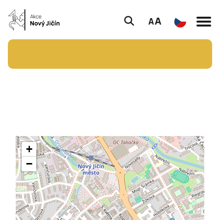
A
A
+
−