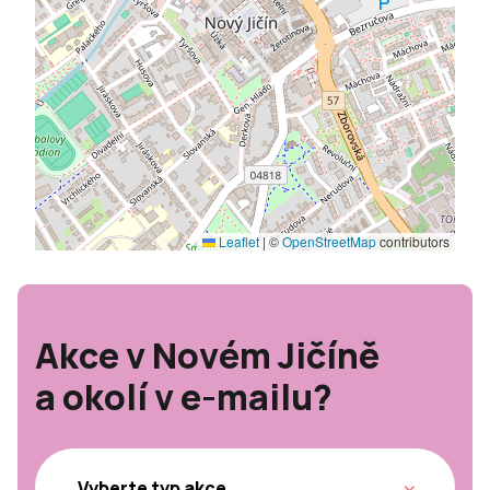
Leaflet
|
©
OpenStreetMap
contributors
Akce v Novém Jičíně
a okolí v e-mailu?