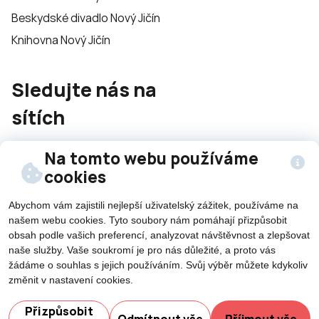
Beskydské divadlo Nový Jičín
Knihovna Nový Jičín
Sledujte nás na
sítích
Na tomto webu používáme
cookies
Abychom vám zajistili nejlepší uživatelský zážitek, používáme na
našem webu cookies. Tyto soubory nám pomáhají přizpůsobit
©2026 Všechna práva vyhrazena - použití obsahu či
obsah podle vašich preferencí, analyzovat návštěvnost a zlepšovat
jeho části je umožněn pouze se souhlasem města Nový
naše služby. Vaše soukromí je pro nás důležité, a proto vás
Jičín.
žádáme o souhlas s jejich používáním. Svůj výběr můžete kdykoliv
Created by
změnit v nastavení cookies.
Potřebujete poradit?
Přizpůsobit
Odmítnout vše
Příjmout vše