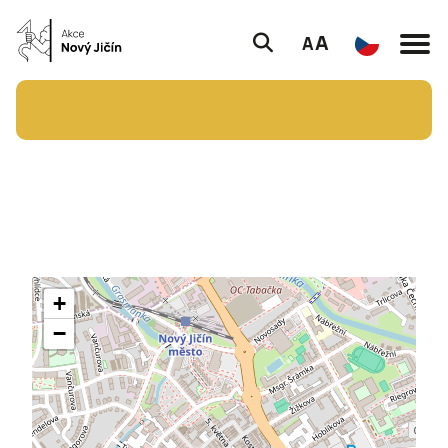
A
A
+
−