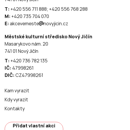
T:
+420 556 711 888; +420 556 768 288
M:
+420 735 704 070
E:
akcevemeste
novyjicin.cz
Městské kulturní středisko Nový Jičín
Masarykovo nám. 20
741 01 Nový Jičín
T:
+420 736 782 135
IČ:
47998261
DIČ:
CZ47998261
Kam vyrazit
Kdy vyrazit
Kontakty
Přidat vlastní akci