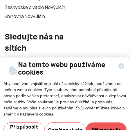
Beskydské divadlo Nový Jičín
Knihovna Nový Jičín
Sledujte nás na
sítích
Na tomto webu používáme
cookies
Abychom vám zajistili nejlepší uživatelský zážitek, používáme na
našem webu cookies. Tyto soubory nám pomáhají přizpůsobit
©2026 Všechna práva vyhrazena - použití obsahu či
obsah podle vašich preferencí, analyzovat návštěvnost a zlepšovat
jeho části je umožněn pouze se souhlasem města Nový
naše služby. Vaše soukromí je pro nás důležité, a proto vás
Jičín.
žádáme o souhlas s jejich používáním. Svůj výběr můžete kdykoliv
Created by
změnit v nastavení cookies.
Potřebujete poradit?
Přizpůsobit
Odmítnout vše
Příjmout vše