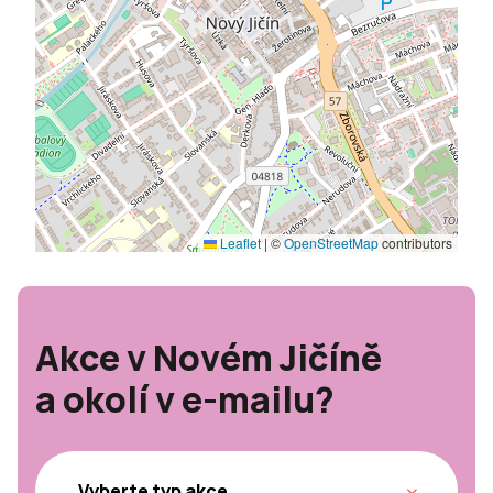
Leaflet
|
©
OpenStreetMap
contributors
Akce v Novém Jičíně
a okolí v e-mailu?