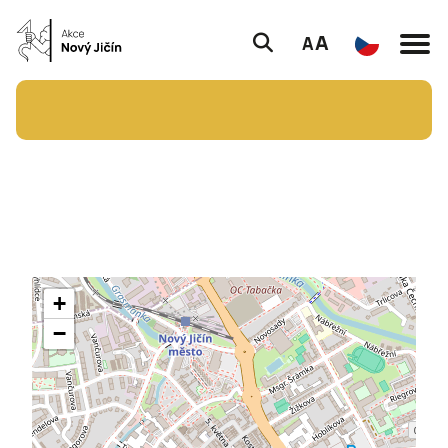
A
A
+
−