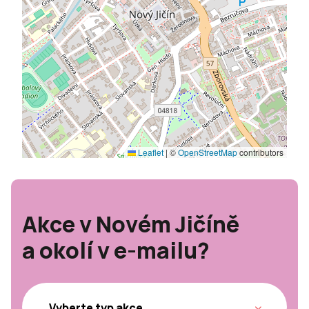
Leaflet
|
©
OpenStreetMap
contributors
Akce v Novém Jičíně
a okolí v e-mailu?