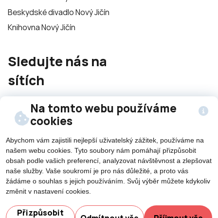
Beskydské divadlo Nový Jičín
Knihovna Nový Jičín
Sledujte nás na
sítích
Na tomto webu používáme
cookies
Abychom vám zajistili nejlepší uživatelský zážitek, používáme na
našem webu cookies. Tyto soubory nám pomáhají přizpůsobit
©2026 Všechna práva vyhrazena - použití obsahu či
obsah podle vašich preferencí, analyzovat návštěvnost a zlepšovat
jeho části je umožněn pouze se souhlasem města Nový
naše služby. Vaše soukromí je pro nás důležité, a proto vás
Jičín.
žádáme o souhlas s jejich používáním. Svůj výběr můžete kdykoliv
Created by
změnit v nastavení cookies.
Potřebujete poradit?
Přizpůsobit
Odmítnout vše
Příjmout vše