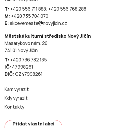
T:
+420 556 711 888; +420 556 768 288
M:
+420 735 704 070
E:
akcevemeste
novyjicin.cz
Městské kulturní středisko Nový Jičín
Masarykovo nám. 20
741 01 Nový Jičín
T:
+420 736 782 135
IČ:
47998261
DIČ:
CZ47998261
Kam vyrazit
Kdy vyrazit
Kontakty
Přidat vlastní akci