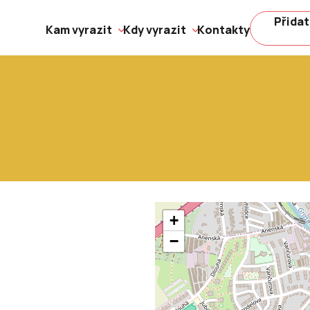
Přidat
Kam vyrazit
Kdy vyrazit
Kontakty
+
−