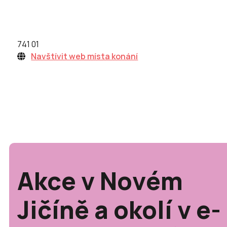
741 01
Navštívit web místa konání
Akce v Novém
Jičíně a okolí v e-