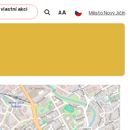
 vlastní akci
A
A
Město Nový Jičín