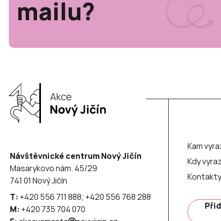
mailu?
Kam vyra
Návštěvnické centrum Nový Jičín
Kdy vyraz
Masarykovo nám. 45/29
Kontakt
741 01 Nový Jičín
T:
+420 556 711 888; +420 556 768 288
Přid
M:
+420 735 704 070