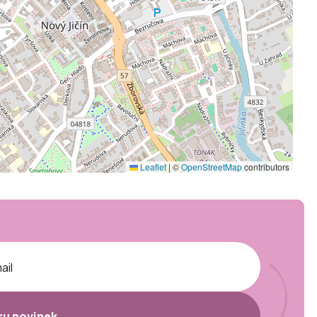
Leaflet
|
©
OpenStreetMap
contributors
ěru novinek