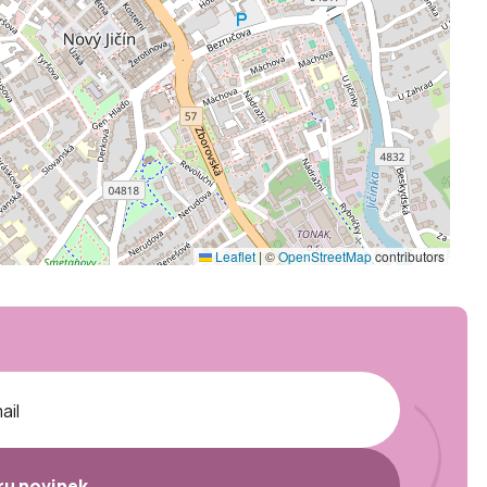
Leaflet
|
©
OpenStreetMap
contributors
ěru novinek