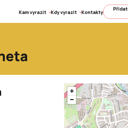
Přidat
Kam vyrazit
Kdy vyrazit
Kontakty
heta
a
+
−