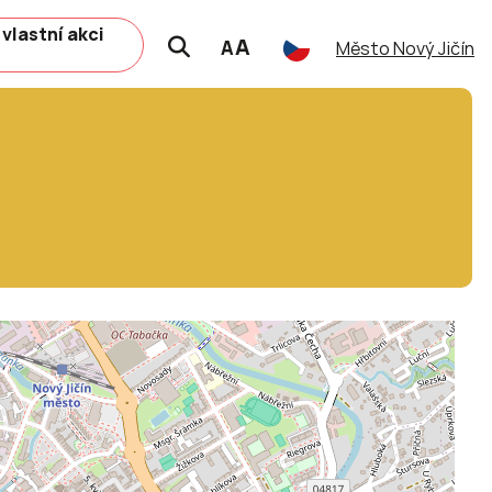
 vlastní akci
A
A
Město Nový Jičín