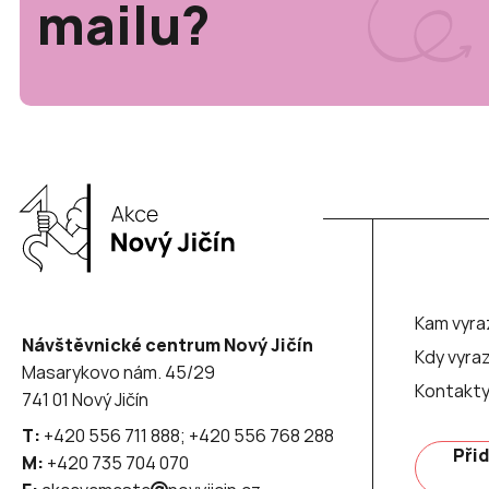
mailu?
Kam vyra
Návštěvnické centrum Nový Jičín
Kdy vyraz
Masarykovo nám. 45/29
Kontakt
741 01 Nový Jičín
T:
+420 556 711 888; +420 556 768 288
Přid
M:
+420 735 704 070