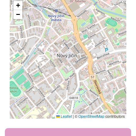
+
−
Leaflet
|
©
OpenStreetMap
contributors