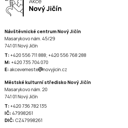
Návštěvnické centrum Nový Jičín
Masarykovo nám. 45/29
741 01 Nový Jičín
T:
+420 556 711 888; +420 556 768 288
M:
+420 735 704 070
E:
akcevemeste
novyjicin.cz
Městské kulturní středisko Nový Jičín
Masarykovo nám. 20
741 01 Nový Jičín
T:
+420 736 782 135
IČ:
47998261
DIČ:
CZ47998261