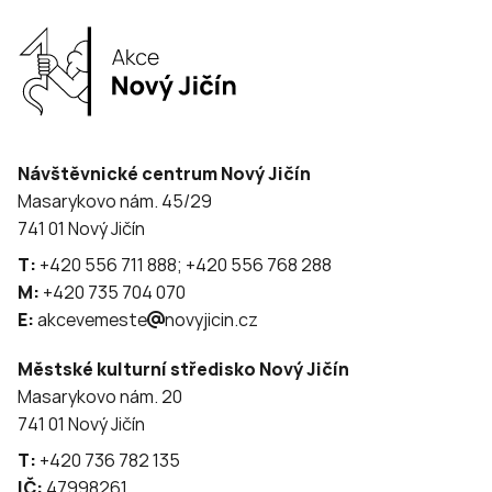
Návštěvnické centrum Nový Jičín
Masarykovo nám. 45/29
741 01 Nový Jičín
T:
+420 556 711 888; +420 556 768 288
M:
+420 735 704 070
E:
akcevemeste
novyjicin.cz
Městské kulturní středisko Nový Jičín
Masarykovo nám. 20
741 01 Nový Jičín
T:
+420 736 782 135
IČ:
47998261