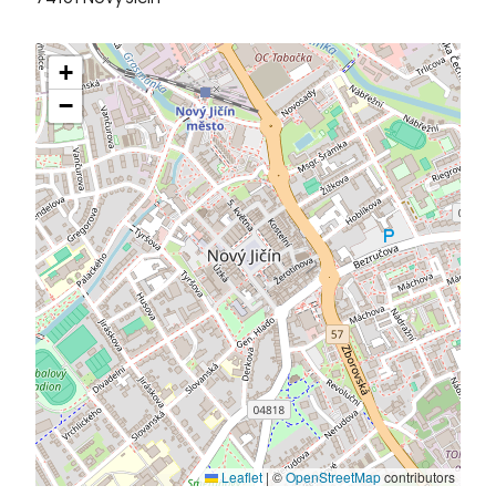
+
−
Leaflet
|
©
OpenStreetMap
contributors