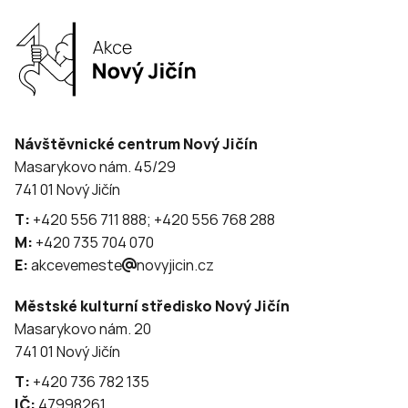
Návštěvnické centrum Nový Jičín
Masarykovo nám. 45/29
741 01 Nový Jičín
T:
+420 556 711 888; +420 556 768 288
M:
+420 735 704 070
E:
akcevemeste
novyjicin.cz
Městské kulturní středisko Nový Jičín
Masarykovo nám. 20
741 01 Nový Jičín
T:
+420 736 782 135
IČ:
47998261