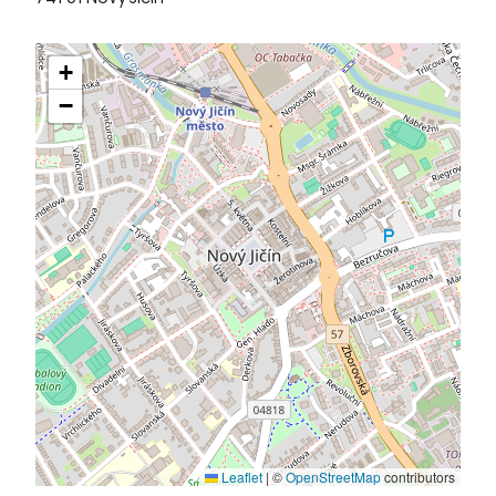
+
−
Leaflet
|
©
OpenStreetMap
contributors