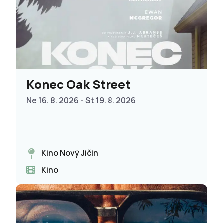
Konec Oak Street
Ne 16. 8. 2026 - St 19. 8. 2026
Kino Nový Jičín
Kino