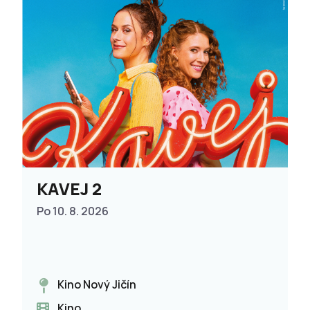
KAVEJ 2
Po 10. 8. 2026
Kino Nový Jičín
Kino