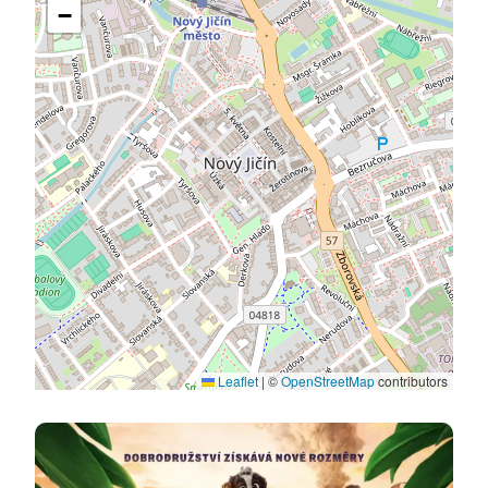
−
Leaflet
|
©
OpenStreetMap
contributors