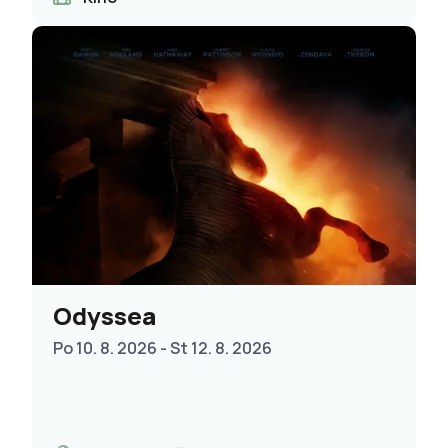
Odyssea
Po 10. 8. 2026 - St 12. 8. 2026