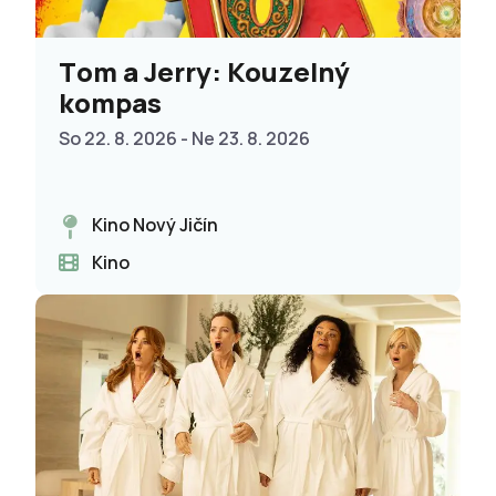
Tom a Jerry: Kouzelný
kompas
So 22. 8. 2026 - Ne 23. 8. 2026
Kino Nový Jičín
Kino