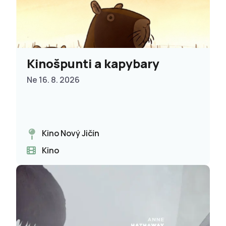
Kinošpunti a kapybary
Ne 16. 8. 2026
Kino Nový Jičín
Kino