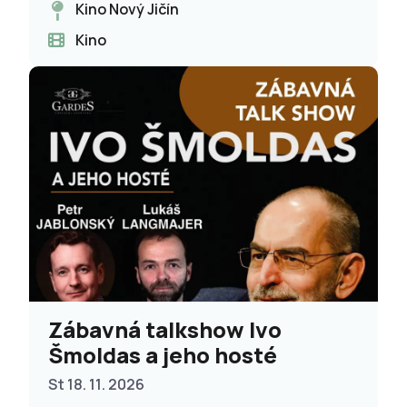
Kino Nový Jičín
Kino
Zábavná talkshow Ivo
Šmoldas a jeho hosté
St 18. 11. 2026