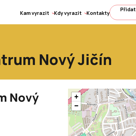
Přidat
Kam vyrazit
Kdy vyrazit
Kontakty
trum Nový Jičín
m Nový
+
−