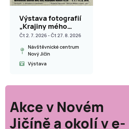
Výstava fotografií
„Krajiny mého
srdce“
Čt 2. 7. 2026 - Čt 27. 8. 2026
Návštěvnické centrum
Nový Jičín
Výstava
Akce v Novém
Jičíně a okolí v e-