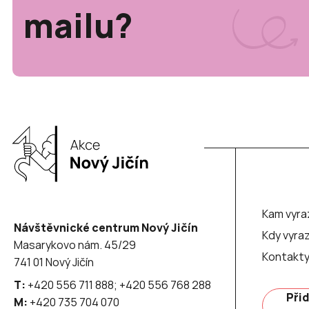
mailu?
Kam vyra
Návštěvnické centrum Nový Jičín
Kdy vyraz
Masarykovo nám. 45/29
Kontakt
741 01 Nový Jičín
T:
+420 556 711 888; +420 556 768 288
Přid
M:
+420 735 704 070