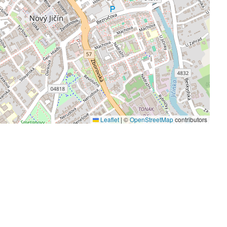
Leaflet
|
©
OpenStreetMap
contributors