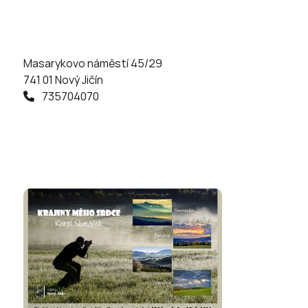
Masarykovo náměstí 45/29
741 01 Nový Jičín
735704070