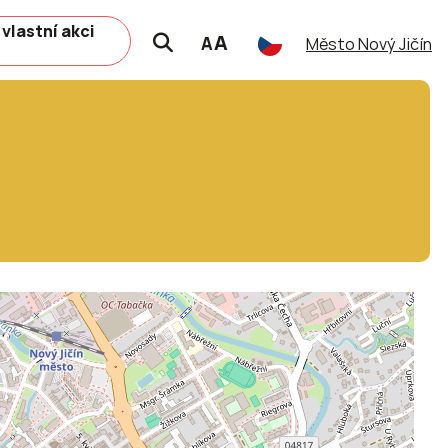
 vlastní akci
A
A
Město Nový Jičín