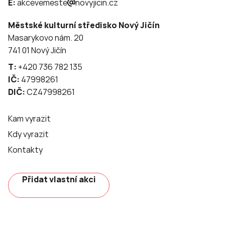
E:
akcevemeste
novyjicin.cz
Městské kulturní středisko Nový Jičín
Masarykovo nám. 20
741 01 Nový Jičín
T:
+420 736 782 135
IČ:
47998261
DIČ:
CZ47998261
Kam vyrazit
Kdy vyrazit
Kontakty
Přidat vlastní akci