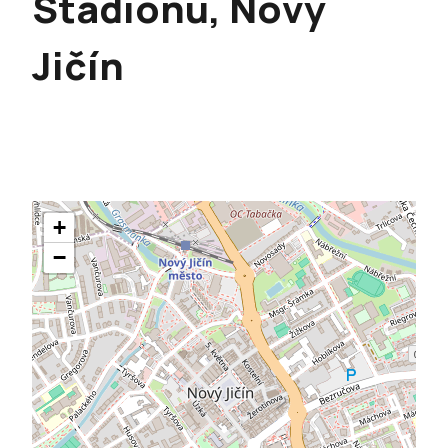
Stadionu, Nový
Jičín
+
−