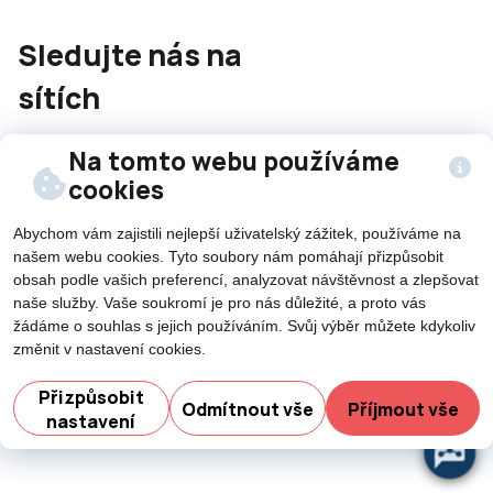
Sledujte nás na
sítích
Na tomto webu používáme
cookies
Abychom vám zajistili nejlepší uživatelský zážitek, používáme na
našem webu cookies. Tyto soubory nám pomáhají přizpůsobit
©2026 Všechna práva vyhrazena - použití obsahu či
obsah podle vašich preferencí, analyzovat návštěvnost a zlepšovat
jeho části je umožněn pouze se souhlasem města Nový
naše služby. Vaše soukromí je pro nás důležité, a proto vás
Jičín.
žádáme o souhlas s jejich používáním. Svůj výběr můžete kdykoliv
Created by
změnit v nastavení cookies.
Potřebujete poradit?
Přizpůsobit
Odmítnout vše
Příjmout vše
nastavení