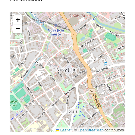
+
−
Leaflet
|
©
OpenStreetMap
contributors