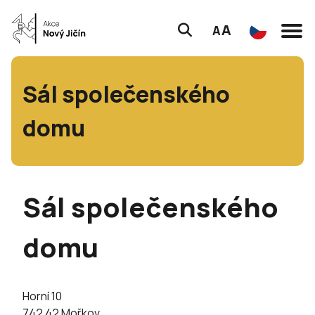
A
A
Sál společenského
domu
Sál společenského
domu
Horní 10
742 42 Mořkov