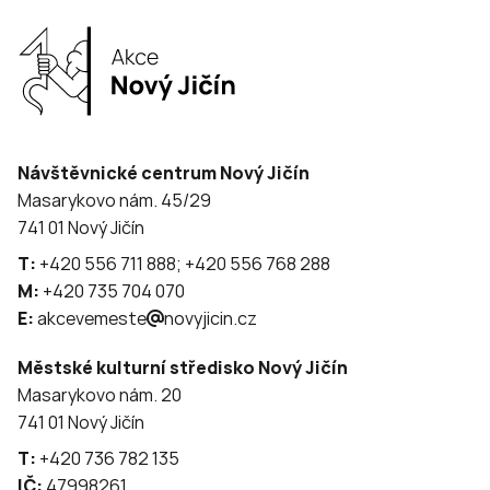
Návštěvnické centrum Nový Jičín
Masarykovo nám. 45/29
741 01 Nový Jičín
T:
+420 556 711 888; +420 556 768 288
M:
+420 735 704 070
E:
akcevemeste
novyjicin.cz
Městské kulturní středisko Nový Jičín
Masarykovo nám. 20
741 01 Nový Jičín
T:
+420 736 782 135
IČ:
47998261