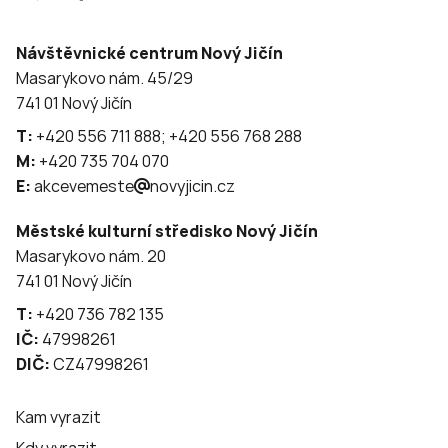
Návštěvnické centrum Nový Jičín
Masarykovo nám. 45/29
741 01 Nový Jičín
T:
+420 556 711 888; +420 556 768 288
M:
+420 735 704 070
E:
akcevemeste
novyjicin.cz
Městské kulturní středisko Nový Jičín
Masarykovo nám. 20
741 01 Nový Jičín
T:
+420 736 782 135
IČ:
47998261
DIČ:
CZ47998261
Kam vyrazit