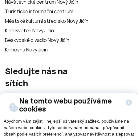
Návštěvnické centrum Nový Jičín
Turistické informační centrum
Městské kulturní středisko Nový Jičín
Kino Květen Nový Jičín
Beskydské divadlo Nový Jičín
Knihovna Nový Jičín
Sledujte nás na
sítích
Na tomto webu používáme
cookies
Abychom vám zajistili nejlepší uživatelský zážitek, používáme na
našem webu cookies. Tyto soubory nám pomáhají přizpůsobit
©2026 Všechna práva vyhrazena - použití obsahu či
obsah podle vašich preferencí, analyzovat návštěvnost a zlepšovat
jeho části je umožněn pouze se souhlasem města Nový