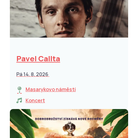
Pavel Callta
Pá 14. 8. 2026
Masarykovo náměstí
Koncert