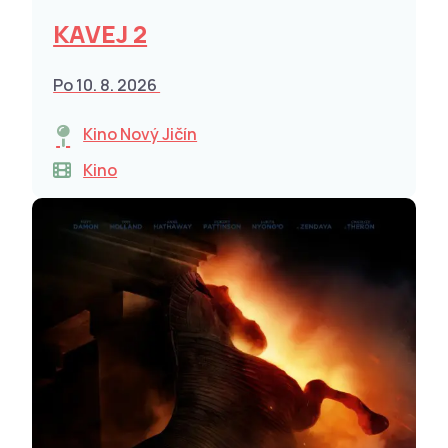
KAVEJ 2
Po 10. 8. 2026
Kino Nový Jičín
Kino