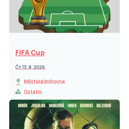
FIFA Cup
Čt 13. 8. 2026
Městská knihovna
Ostatní