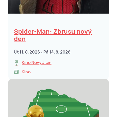
Spider-Man: Zbrusu nový
den
Út 11. 8. 2026 - Pá 14. 8. 2026
Kino Nový Jičín
Kino