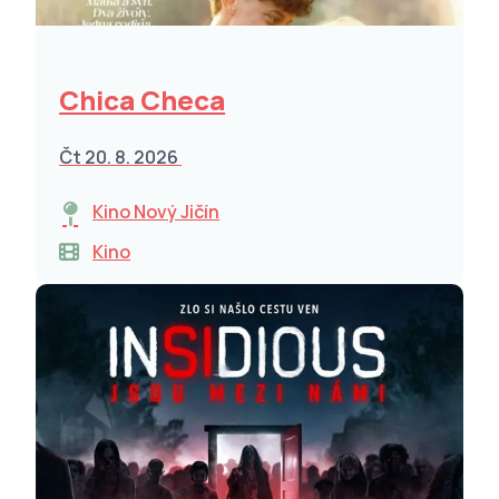
Chica Checa
Čt 20. 8. 2026
Kino Nový Jičín
Kino