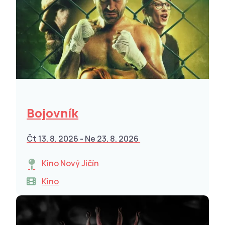
Bojovník
Čt 13. 8. 2026 - Ne 23. 8. 2026
Kino Nový Jičín
Kino