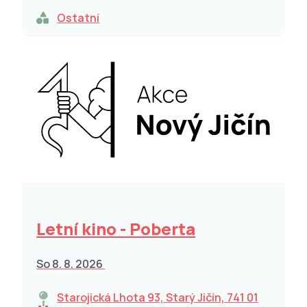
Ostatní
Letní kino - Poberta
So 8. 8. 2026
Starojická Lhota 93, Starý Jičín, 741 01