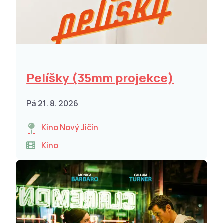
Pelíšky (35mm projekce)
Pá 21. 8. 2026
Kino Nový Jičín
Kino