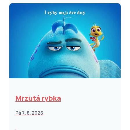
Mrzutá rybka
Pá 7. 8. 2026