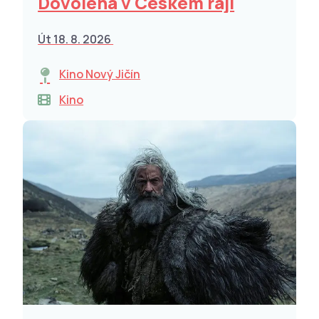
Dovolená v Českém ráji
Út 18. 8. 2026
Kino Nový Jičín
Kino