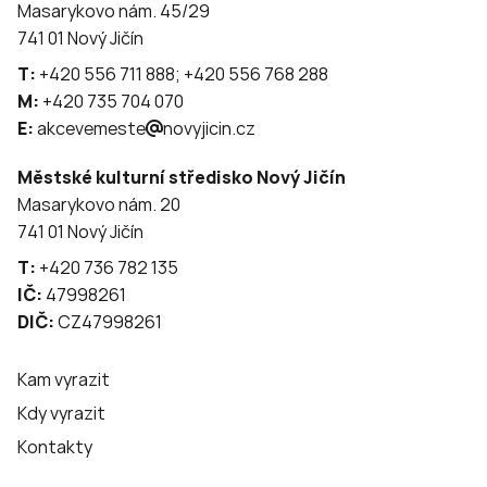
Masarykovo nám. 45/29
741 01 Nový Jičín
T:
+420 556 711 888; +420 556 768 288
M:
+420 735 704 070
E:
akcevemeste
novyjicin.cz
Městské kulturní středisko Nový Jičín
Masarykovo nám. 20
741 01 Nový Jičín
T:
+420 736 782 135
IČ:
47998261
DIČ:
CZ47998261
Kam vyrazit
Kdy vyrazit
Kontakty