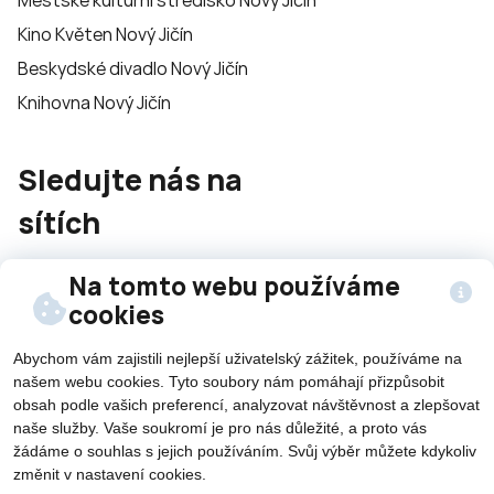
Městské kulturní středisko Nový Jičín
Kino Květen Nový Jičín
Beskydské divadlo Nový Jičín
Knihovna Nový Jičín
Sledujte nás na
sítích
Na tomto webu používáme
cookies
Abychom vám zajistili nejlepší uživatelský zážitek, používáme na
našem webu cookies. Tyto soubory nám pomáhají přizpůsobit
©2026 Všechna práva vyhrazena - použití obsahu či
obsah podle vašich preferencí, analyzovat návštěvnost a zlepšovat
jeho části je umožněn pouze se souhlasem města Nový
naše služby. Vaše soukromí je pro nás důležité, a proto vás
Jičín.
žádáme o souhlas s jejich používáním. Svůj výběr můžete kdykoliv
Created by
změnit v nastavení cookies.