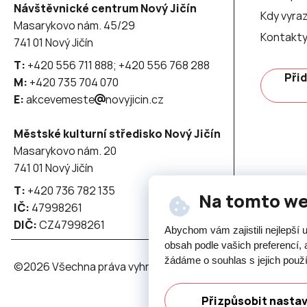
Návštěvnické centrum Nový Jičín
Kdy vyraz
Masarykovo nám. 45/29
Kontakt
741 01 Nový Jičín
T:
+420 556 711 888; +420 556 768 288
Přid
M:
+420 735 704 070
E:
akcevemeste
novyjicin.cz
Městské kulturní středisko Nový Jičín
Masarykovo nám. 20
741 01 Nový Jičín
T:
+420 736 782 135
Na tomto w
IČ:
47998261
DIČ:
CZ47998261
Abychom vám zajistili nejlepší
obsah podle vašich preferencí, 
žádáme o souhlas s jejich použ
©2026 Všechna práva vyhrazena - použití obsahu či jeho č
Přizpůsobit nasta