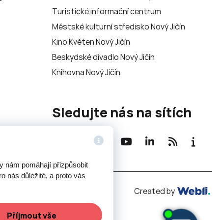
Turistické informační centrum
Městské kulturní středisko Nový Jičín
Kino Květen Nový Jičín
Beskydské divadlo Nový Jičín
Knihovna Nový Jičín
Sledujte nás na sítích
ry nám pomáhají přizpůsobit
o nás důležité, a proto vás
Potřebujete poradit?
Created by
Příjmout vše