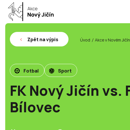
Zpět na výpis
Úvod
Akce v Novém Jičí
Fotbal
Sport
FK Nový Jičín vs. 
Bílovec