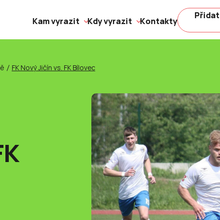
Přidat
Kam vyrazit
Kdy vyrazit
Kontakty
ně
FK Nový Jičín vs. FK Bílovec
FK