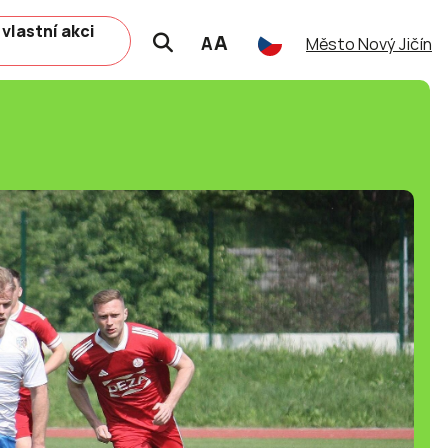
 vlastní akci
A
A
Město Nový Jičín