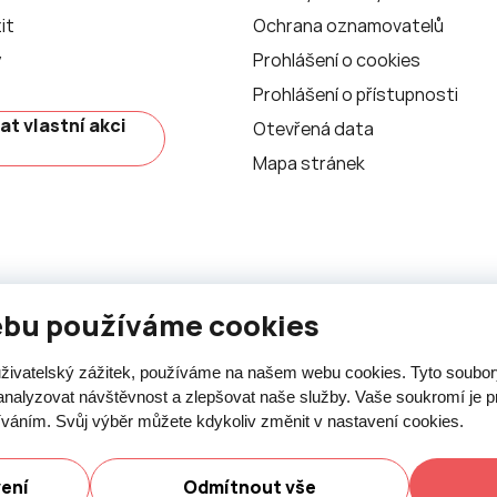
it
Ochrana oznamovatelů
y
Prohlášení o cookies
Prohlášení o přístupnosti
at vlastní akci
Otevřená data
Mapa stránek
ebu používáme cookies
 uživatelský zážitek, používáme na našem webu cookies. Tyto soubo
analyzovat návštěvnost a zlepšovat naše služby. Vaše soukromí je pr
íváním. Svůj výběr můžete kdykoliv změnit v nastavení cookies.
ásti je umožněn pouze se souhlasem města Nový Jičín.
vení
Odmítnout vše