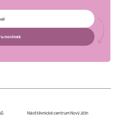
ěru novinek
jů
Návštěvnické centrum Nový Jičín