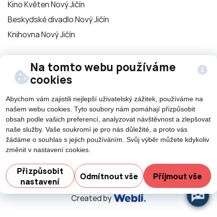
Kino Květen Nový Jičín
Beskydské divadlo Nový Jičín
Knihovna Nový Jičín
Na tomto webu používáme
Sledujte nás na
cookies
sítích
Abychom vám zajistili nejlepší uživatelský zážitek, používáme na
našem webu cookies. Tyto soubory nám pomáhají přizpůsobit
obsah podle vašich preferencí, analyzovat návštěvnost a zlepšovat
naše služby. Vaše soukromí je pro nás důležité, a proto vás
žádáme o souhlas s jejich používáním. Svůj výběr můžete kdykoliv
změnit v nastavení cookies.
©2026 Všechna práva vyhrazena - použití obsahu či
Potřebujete poradit?
Zep
jeho části je umožněn pouze se souhlasem města Nový
Přizpůsobit
Odmítnout vše
Příjmout vše
nastavení
Jičín.
Created by