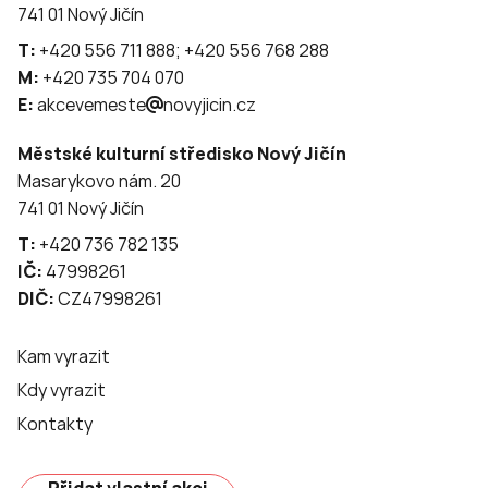
741 01 Nový Jičín
T:
+420 556 711 888; +420 556 768 288
M:
+420 735 704 070
E:
akcevemeste
novyjicin.cz
Městské kulturní středisko Nový Jičín
Masarykovo nám. 20
741 01 Nový Jičín
T:
+420 736 782 135
IČ:
47998261
DIČ:
CZ47998261
Kam vyrazit
Kdy vyrazit
Kontakty