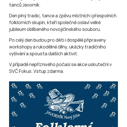
tanců Javorník.
Den plný tradic, tance a zpěvu místních i přespolních
folklorních skupin, kteří společně oslaví velké
jubileum oblíbeného novojičínského souboru.
Po celý den budou pro děti i dospělé připraveny
workshopy a rukodělné dílny, ukázky tradičního
vyšívání a spousta dalších aktivit.
V případě nepříznivého počasí se akce uskuteční v
SVČ Fokus. Vstup zdarma.