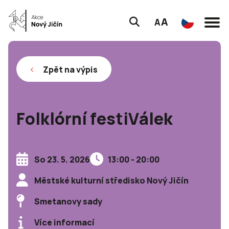
A
A
Zpět na výpis
Folklórní festiVálek
So 23. 5. 2026
13:00 - 20:00
Městské kulturní středisko Nový Jičín
Smetanovy sady
Více informací