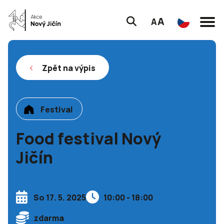
A
A
Zpět na výpis
Festival
Food festival Nový
Jičín
So 17. 5. 2025
10:00 - 18:00
zdarma