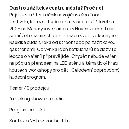
Gastro zážitek v centru města? Proč ne!
Přijďte si užít 4. ročník novojičínského Food
festivalu, který se bude konat v sobotu 17. května
2025 na Masarykově náměstí v Novém Jičíně. Těšit
se můžete na mix chutí z domácí i světové kuchyně.
Nabídka bude široká od street food po zážitkovou
gastronomii. Od vynikajících šéfkuchařů se dozvíte
leccos o vaření i přípravě jídel. Chybět nebude vaření
na pódiu s přenosem na LED stěnu a tématický hrací
koutek s workshopy pro děti. Celodenní doprovodný
hudební program.
Téměř 40 prodejců
4 cooking shows na pódiu
Program pro děti
Soutěž o NEJ českou buchtu