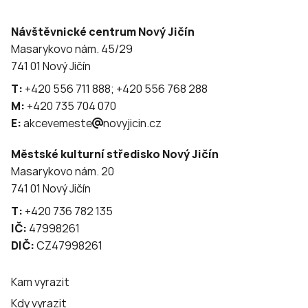
Návštěvnické centrum Nový Jičín
Masarykovo nám. 45/29
741 01 Nový Jičín
T:
+420 556 711 888; +420 556 768 288
M:
+420 735 704 070
E:
akcevemeste
novyjicin.cz
Městské kulturní středisko Nový Jičín
Masarykovo nám. 20
741 01 Nový Jičín
T:
+420 736 782 135
IČ:
47998261
DIČ:
CZ47998261
Kam vyrazit
Kdy vyrazit