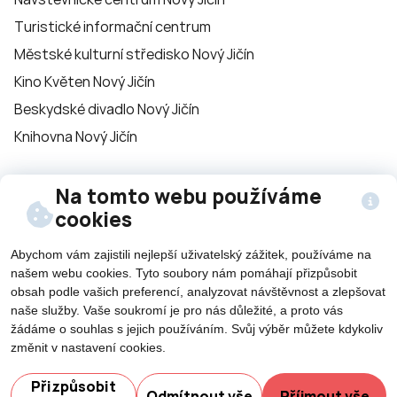
Turistické informační centrum
Městské kulturní středisko Nový Jičín
Kino Květen Nový Jičín
Beskydské divadlo Nový Jičín
Knihovna Nový Jičín
Na tomto webu používáme
Sledujte nás na
cookies
sítích
Abychom vám zajistili nejlepší uživatelský zážitek, používáme na
našem webu cookies. Tyto soubory nám pomáhají přizpůsobit
obsah podle vašich preferencí, analyzovat návštěvnost a zlepšovat
naše služby. Vaše soukromí je pro nás důležité, a proto vás
žádáme o souhlas s jejich používáním. Svůj výběr můžete kdykoliv
změnit v nastavení cookies.
©2026 Všechna práva vyhrazena - použití obsahu či
Potřebujete poradit?
jeho části je umožněn pouze se souhlasem města Nový
Přizpůsobit
Odmítnout vše
Příjmout vše