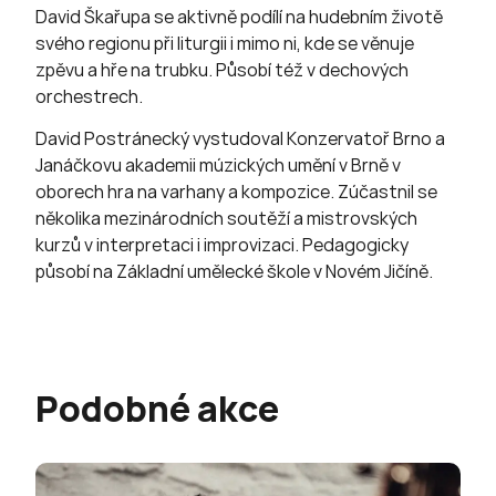
David Škařupa se aktivně podílí na hudebním životě
svého regionu při liturgii i mimo ni, kde se věnuje
zpěvu a hře na trubku. Působí též v dechových
orchestrech.
David Postránecký vystudoval Konzervatoř Brno a
Janáčkovu akademii múzických umění v Brně v
oborech hra na varhany a kompozice. Zúčastnil se
několika mezinárodních soutěží a mistrovských
kurzů v interpretaci i improvizaci. Pedagogicky
působí na Základní umělecké škole v Novém Jičíně.
Podobné akce