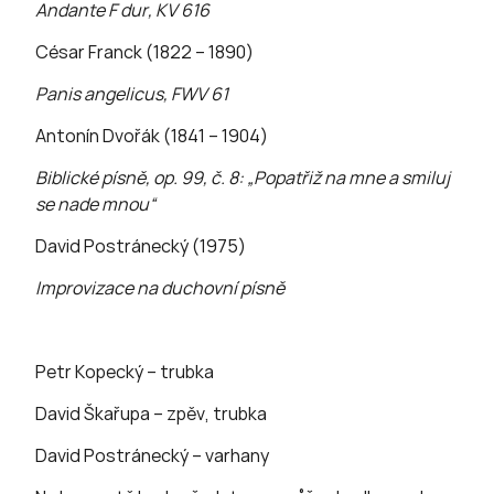
Andante F dur, KV 616
César Franck (1822 – 1890)
Panis angelicus, FWV 61
Antonín Dvořák (1841 – 1904)
Biblické písně, op. 99, č. 8: „Popatřiž na mne a smiluj
se nade mnou“
David Postránecký (1975)
Improvizace na duchovní písně
Petr Kopecký – trubka
David Škařupa – zpěv, trubka
David Postránecký – varhany