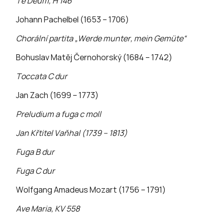
Te Deum, H 146
Johann Pachelbel (1653 – 1706)
Chorální partita „Werde munter, mein Gemüte“
Bohuslav Matěj Černohorský (1684 – 1742)
Toccata C dur
Jan Zach (1699 – 1773)
Preludium a fuga c moll
Jan Křtitel Vaňhal (1739 – 1813)
Fuga B dur
Fuga C dur
Wolfgang Amadeus Mozart (1756 – 1791)
Ave Maria, KV 558