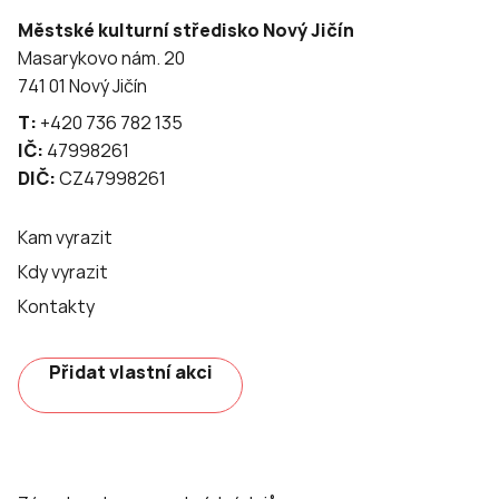
Městské kulturní středisko Nový Jičín
Masarykovo nám. 20
741 01 Nový Jičín
T:
+420 736 782 135
IČ:
47998261
DIČ:
CZ47998261
Kam vyrazit
Kdy vyrazit
Kontakty
Přidat vlastní akci