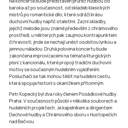
Na koncertě bude představen průřez hudbou od
baroka až po současnost, od skladeb klasických
mistrů po romantické dílo, které odráží krásu
duchovní hudby napříč staletími. Zazní skladby,
jejichž melodie jsou známé především z chrámového
prostředí, u některých pak zaujmou kontrapunktem
či hravostí, jinde se nechají unést osobitou lyrikou a
jemnou náladou. Druhá polovina koncertu bude
zakončena improvizacemi na témata liturgických
písní z kancionálu, které propojí tradiční duchovní
motivy se současným hudebním vyjádřením.
Posluchači se tak mohou těšit na hudební cestu,
která spojuje historii s okamžikem přítomným.
Petr Kopecký byl dva roky členem Posádkové hudby
Praha. V současnosti působí v několika souborech a
hudebních projektech. Je kapelníkem a dirigentem
Dechové hudby a Chrámového sboru v Hustopečích
nad Bečvou.