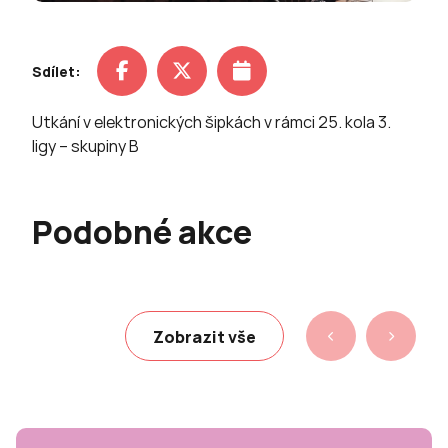
Sdílet:
Utkání v elektronických šipkách v rámci 25. kola 3.
ligy – skupiny B
Podobné akce
Zobrazit vše