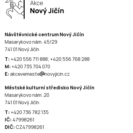
Návštěvnické centrum Nový Jičín
Masarykovo nám. 45/29
741 01 Nový Jičín
T:
+420 556 711 888; +420 556 768 288
M:
+420 735 704 070
E:
akcevemeste
novyjicin.cz
Městské kulturní středisko Nový Jičín
Masarykovo nám. 20
741 01 Nový Jičín
T:
+420 736 782 135
IČ:
47998261
DIČ:
CZ47998261