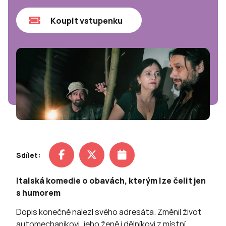
Koupit vstupenku
Sdílet:
Italská komedie o obavách, kterým lze čelit jen
s humorem
Dopis konečně nalezl svého adresáta. Změnil život
automechanikovi, jeho ženě i dělníkovi z místní