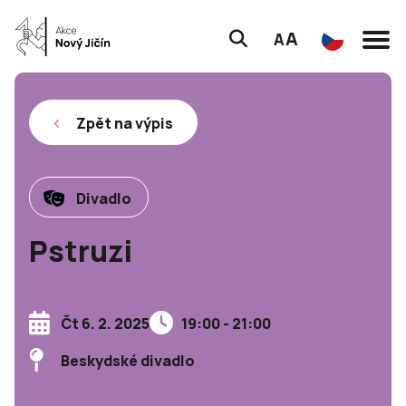
A
A
Zpět na výpis
Divadlo
Pstruzi
Čt 6. 2. 2025
19:00 - 21:00
Beskydské divadlo