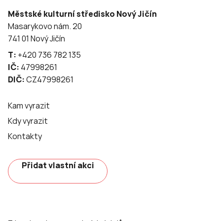
Městské kulturní středisko Nový Jičín
Masarykovo nám. 20
741 01 Nový Jičín
T:
+420 736 782 135
IČ:
47998261
DIČ:
CZ47998261
Kam vyrazit
Kdy vyrazit
Kontakty
Přidat vlastní akci