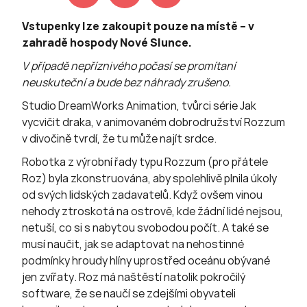
Vstupenky lze zakoupit pouze na místě – v
zahradě hospody Nové Slunce.
V případě nepříznivého počasí se promítaní
neuskuteční a bude bez náhrady zrušeno.
Studio DreamWorks Animation, tvůrci série Jak
vycvičit draka, v animovaném dobrodružství Rozzum
v divočině tvrdí, že tu může najít srdce.
Robotka z výrobní řady typu Rozzum (pro přátele
Roz) byla zkonstruována, aby spolehlivě plnila úkoly
od svých lidských zadavatelů. Když ovšem vinou
nehody ztroskotá na ostrově, kde žádní lidé nejsou,
netuší, co si s nabytou svobodou počít. A také se
musí naučit, jak se adaptovat na nehostinné
podmínky hroudy hlíny uprostřed oceánu obývané
jen zvířaty. Roz má naštěstí natolik pokročilý
software, že se naučí se zdejšími obyvateli