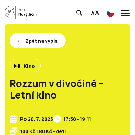
A
A
Zpět na výpis
Kino
Rozzum v divočině –
Letní kino
Po 28. 7. 2025
17:30 - 19:11
100 Kč | 80 Kč - děti