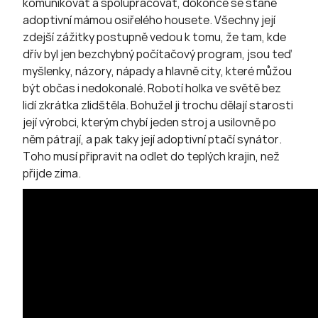
komunikovat a spolupracovat, dokonce se stane
adoptivní mámou osiřelého housete. Všechny její
zdejší zážitky postupně vedou k tomu, že tam, kde
dřív byl jen bezchybný počítačový program, jsou teď
myšlenky, názory, nápady a hlavně city, které můžou
být občas i nedokonalé. Robotí holka ve světě bez
lidí zkrátka zlidštěla. Bohužel ji trochu dělají starosti
její výrobci, kterým chybí jeden stroj a usilovně po
něm pátrají, a pak taky její adoptivní ptačí synátor.
Toho musí připravit na odlet do teplých krajin, než
přijde zima.