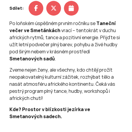
Sdílet:
Po loňském úspěšném prvním ročníku se
Taneční
večer ve Smetánkách
vrací – tentokrát v duchu
afrických rytmů, tance a pozitivní energie. Přijďte si
užít letní podvečer plný barev, pohybu a živé hudby
pod širým nebem v krásném prostředí
Smetanových sadů
.
Zveme nejen ženy, ale všechny, kdo chtějí prožít
neopakovatelný kulturní zážitek, rozhýbat tělo a
nasát atmosféru afrického kontinentu. Čeká vás
pestrý program plný tance, hudby, workshopů i
afrických chutí!
Kde? Prostor v blízkosti jezírka ve
Smetanových sadech.