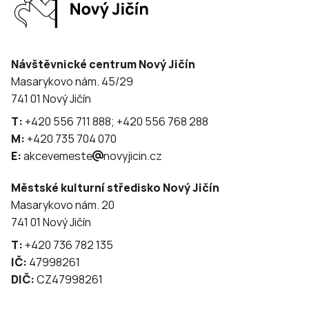
Návštěvnické centrum Nový Jičín
Masarykovo nám. 45/29
741 01 Nový Jičín
T:
+420 556 711 888; +420 556 768 288
M:
+420 735 704 070
E:
akcevemeste
novyjicin.cz
Městské kulturní středisko Nový Jičín
Masarykovo nám. 20
741 01 Nový Jičín
T:
+420 736 782 135
IČ:
47998261
DIČ:
CZ47998261