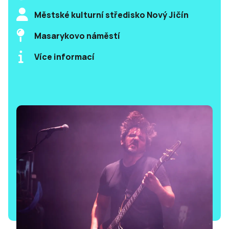
Městské kulturní středisko Nový Jičín
Masarykovo náměstí
Více informací