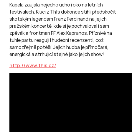
Kapela zaujala nejedno ucho i oko na letních
festivalech. Kluci z Th!s dokonce stihli předskočit
skotským legendám Franz Ferdinand na jejich
pražském koncertě, kde si je pochvaloval i sám
zpěvák a frontman FF Alex Kapranos. Příznivě na
tuhle partu reagují i hudební recenzenti, což
samozřejmě potěší. Jejich hudba je přímočará,
energická a strhující stejně jako jejich show!
http://www.this.cz/