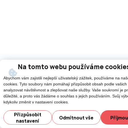
Na tomto webu používáme cookie
Abychom vám zajistili nejlepší uživatelský zážitek, používáme na n
cookies. Tyto soubory nám pomáhají přizpůsobit obsah podle vašich 
analyzovat návštěvnost a zlepšovat naše služby. Vaše soukromí je p
důležité, a proto vás žádáme o souhlas s jejich používáním. Svůj vý
kdykoliv změnit v nastavení cookies.
Potřebujete poradit?
Zeptejte se naše
asistenta
Chettyho
.
Přizpůsobit
Odmítnout vše
Příjmou
nastavení