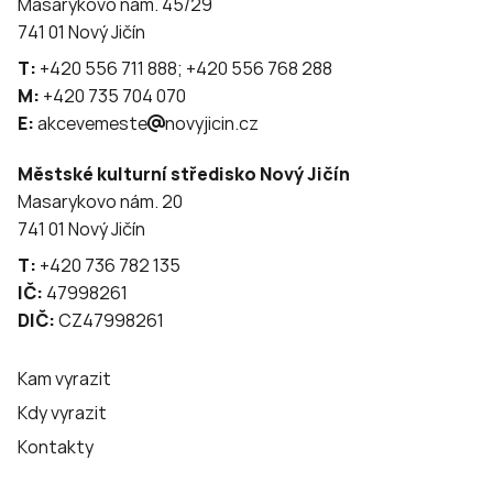
Masarykovo nám. 45/29
741 01 Nový Jičín
T:
+420 556 711 888; +420 556 768 288
M:
+420 735 704 070
E:
akcevemeste
novyjicin.cz
Městské kulturní středisko Nový Jičín
Masarykovo nám. 20
741 01 Nový Jičín
T:
+420 736 782 135
IČ:
47998261
DIČ:
CZ47998261
Kam vyrazit
Kdy vyrazit
Kontakty