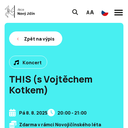
A
A
Zpět na výpis
Koncert
TH!S (s Vojtěchem
Kotkem)
Pá 8. 8. 2025
20:00 - 21:00
Zdarma v rámci Novojičínského léta