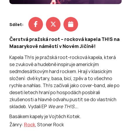
Sdílet:
Čerstvá pražská root – rocková kapela TH!S na
Masarykově náměstí v Novém Jičíně!
Kapela Th!s je pražská root-rocková kapela, která
se zvukově a hudebně inspiruje americkým
sedmdesátkovým hard rockem. Hrají v klasickým
složení: dvě kytary, basa, bicí, zpěv a to všechno
rychle a nahlas. Th!s začívali jako cover-band, ale po
deseti letech hraní po hospodách posbírali
zkušenosti a hlavně odvahu pustit se do vlastních
skladeb. Vydali EP
We are TH!S…
.
Basákem kapely je Vojtěch Kotek.
Žánry:
Rock
,
Stoner Rock