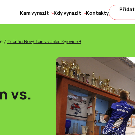
Přidat
Kam vyrazit
Kdy vyrazit
Kontakty
ně
Tučňáci Nový Jičín vs. Jelen Kyjovice B
n vs.