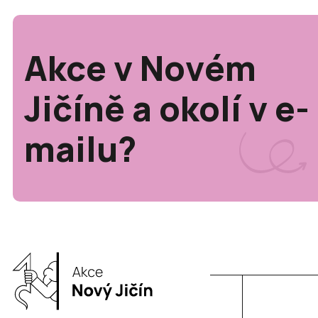
Akce v Novém
Jičíně a okolí v e-
mailu?