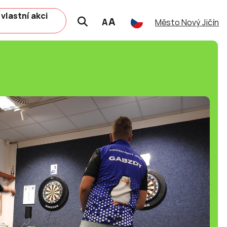
 vlastní akci
A
A
Město Nový Jičín