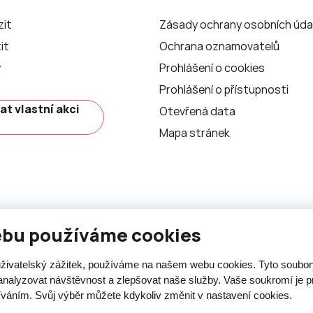
zit
Zásady ochrany osobních úda
it
Ochrana oznamovatelů
y
Prohlášení o cookies
Prohlášení o přístupnosti
at vlastní akci
Otevřená data
Mapa stránek
ebu používáme cookies
 uživatelský zážitek, používáme na našem webu cookies. Tyto soubo
analyzovat návštěvnost a zlepšovat naše služby. Vaše soukromí je pr
íváním. Svůj výběr můžete kdykoliv změnit v nastavení cookies.
ásti je umožněn pouze se souhlasem města Nový Jičín.