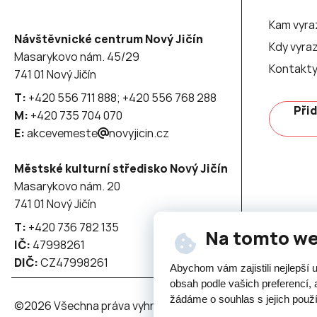
Kam vyra
Návštěvnické centrum Nový Jičín
Kdy vyraz
Masarykovo nám. 45/29
Kontakt
741 01 Nový Jičín
T:
+420 556 711 888; +420 556 768 288
Přid
M:
+420 735 704 070
E:
akcevemeste
novyjicin.cz
Městské kulturní středisko Nový Jičín
Masarykovo nám. 20
741 01 Nový Jičín
T:
+420 736 782 135
Na tomto w
IČ:
47998261
DIČ:
CZ47998261
Abychom vám zajistili nejlepší
obsah podle vašich preferencí, 
žádáme o souhlas s jejich použ
©2026 Všechna práva vyhrazena - použití obsahu či jeho č