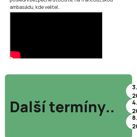
ambasádu, kde velitel…
3
2
Další termíny..
4
2
8
2