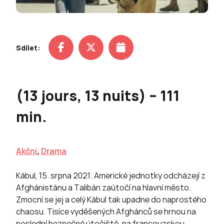
Sdílet:
(13 jours, 13 nuits) – 111
min.
Akční
,
Drama
Kábul, 15. srpna 2021. Americké jednotky odcházejí z
Afghánistánu a Talibán zaútočí na hlavní město.
Zmocní se jej a celý Kábul tak upadne do naprostého
chaosu. Tisíce vyděšených Afghánců se hrnou na
poslední bezpečné útočiště, na francouzskou