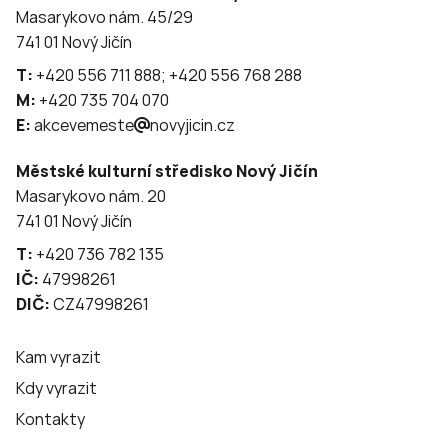
Masarykovo nám. 45/29
741 01 Nový Jičín
T:
+420 556 711 888; +420 556 768 288
M:
+420 735 704 070
E:
akcevemeste
novyjicin.cz
Městské kulturní středisko Nový Jičín
Masarykovo nám. 20
741 01 Nový Jičín
T:
+420 736 782 135
IČ:
47998261
DIČ:
CZ47998261
Kam vyrazit
Kdy vyrazit
Kontakty