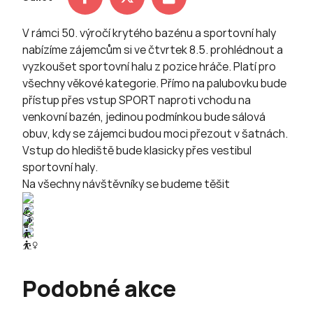
V rámci 50. výročí krytého bazénu a sportovní haly
nabízíme zájemcům si ve čtvrtek 8.5. prohlédnout a
vyzkoušet sportovní halu z pozice hráče. Platí pro
všechny věkové kategorie. Přímo na palubovku bude
přístup přes vstup SPORT naproti vchodu na
venkovní bazén, jedinou podmínkou bude sálová
obuv, kdy se zájemci budou moci přezout v šatnách.
Vstup do hlediště bude klasicky přes vestibul
sportovní haly.
Na všechny návštěvníky se budeme těšit
Podobné akce