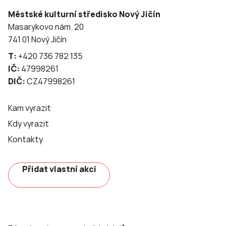
Městské kulturní středisko Nový Jičín
Masarykovo nám. 20
741 01 Nový Jičín
T:
+420 736 782 135
IČ:
47998261
DIČ:
CZ47998261
Kam vyrazit
Kdy vyrazit
Kontakty
Přidat vlastní akci