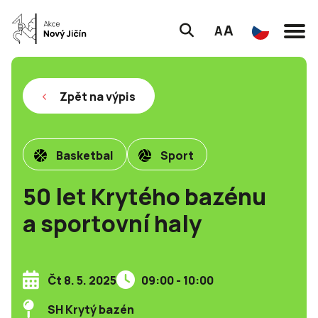
A
A
Zpět na výpis
Basketbal
Sport
50 let Krytého bazénu
a sportovní haly
Čt 8. 5. 2025
09:00 - 10:00
SH Krytý bazén