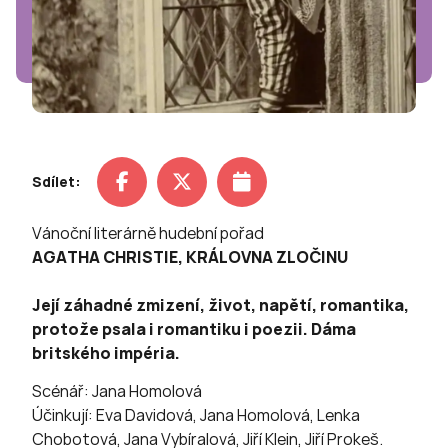
Sdílet:
Vánoční literárně hudební pořad
AGATHA CHRISTIE, KRÁLOVNA ZLOČINU
Její záhadné zmizení, život, napětí, romantika,
protože psala i romantiku i poezii. Dáma
britského impéria.
Scénář: Jana Homolová
Účinkují: Eva Davidová, Jana Homolová, Lenka
Chobotová, Jana Vybíralová, Jiří Klein, Jiří Prokeš.