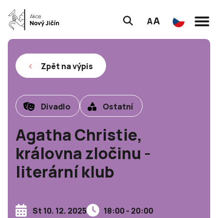
A
A
Zpět na výpis
Divadlo
Ostatní
Agatha Christie,
královna zločinu -
literární klub
St 10. 12. 2025
18:00 - 20:00