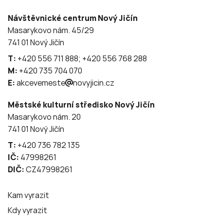
Návštěvnické centrum Nový Jičín
Masarykovo nám. 45/29
741 01 Nový Jičín
T:
+420 556 711 888; +420 556 768 288
M:
+420 735 704 070
E:
akcevemeste
novyjicin.cz
Městské kulturní středisko Nový Jičín
Masarykovo nám. 20
741 01 Nový Jičín
T:
+420 736 782 135
IČ:
47998261
DIČ:
CZ47998261
Kam vyrazit
Kdy vyrazit