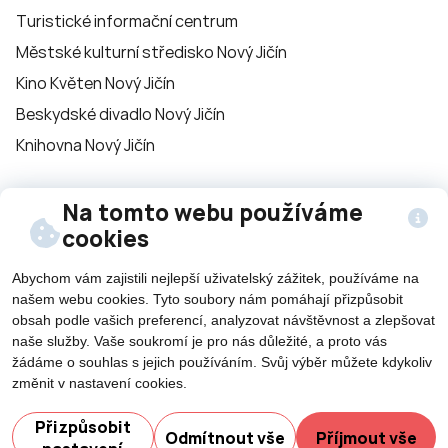
Turistické informační centrum
Městské kulturní středisko Nový Jičín
Kino Květen Nový Jičín
Beskydské divadlo Nový Jičín
Knihovna Nový Jičín
Na tomto webu používáme
Sledujte nás na
cookies
sítích
Abychom vám zajistili nejlepší uživatelský zážitek, používáme na
našem webu cookies. Tyto soubory nám pomáhají přizpůsobit
obsah podle vašich preferencí, analyzovat návštěvnost a zlepšovat
naše služby. Vaše soukromí je pro nás důležité, a proto vás
žádáme o souhlas s jejich používáním. Svůj výběr můžete kdykoliv
změnit v nastavení cookies.
©2026 Všechna práva vyhrazena - použití obsahu či
Potřebujete poradit?
Ze
jeho části je umožněn pouze se souhlasem města Nový
Přizpůsobit
Odmítnout vše
Příjmout vše