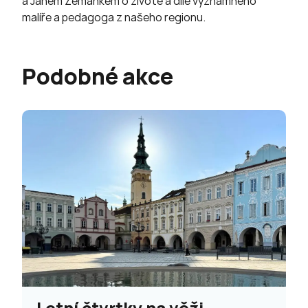
a Janem Zemánkem o životě a díle významného
malíře a pedagoga z našeho regionu.
Podobné akce
Letní čtvrtky na věži