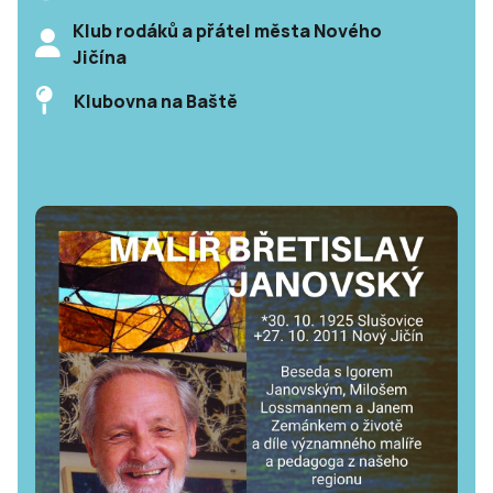
Klub rodáků a přátel města Nového
Jičína
Klubovna na Baště