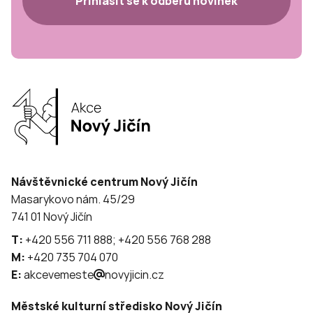
Přihlásit se k odběru novinek
Návštěvnické centrum Nový Jičín
Masarykovo nám. 45/29
741 01 Nový Jičín
T:
+420 556 711 888; +420 556 768 288
M:
+420 735 704 070
E:
akcevemeste
novyjicin.cz
Městské kulturní středisko Nový Jičín