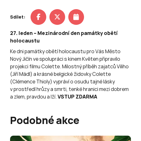
Sdílet:
27. leden – Mezinárodní den památky obětí
holocaustu
Ke dni památky obětí holocaustu pro Vás Město
Nový Jičín ve spolupráci s kinem Květen připravilo
projekci filmu Colette. Milostný příběh zajatců Viliho
(Jiří Mádl) a krásné belgické židovky Colette
(Clémence Thioly) vypráví o osudu tajné lásky
v prostředí hrůzy a smrti, tenké hranici mezi dobrem
a zlem, pravdou a lží.
VSTUP ZDARMA
Podobné akce