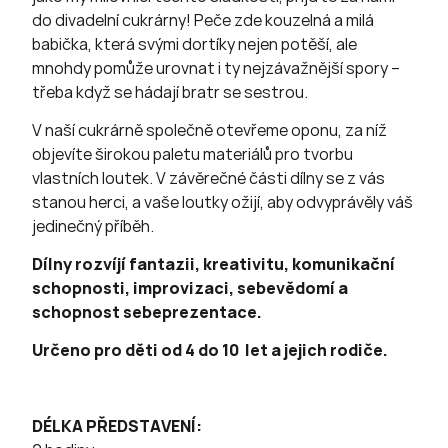
do divadelní cukrárny! Peče zde kouzelná a milá
babička, která svými dortíky nejen potěší, ale
mnohdy pomůže urovnat i ty nejzávažnější spory –
třeba když se hádají bratr se sestrou.
V naší cukrárně společně otevřeme oponu, za níž
objevíte širokou paletu materiálů pro tvorbu
vlastních loutek. V závěrečné části dílny se z vás
stanou herci, a vaše loutky ožijí, aby odvyprávěly váš
jedinečný příběh.
Dílny rozvíjí fantazii, kreativitu, komunikační
schopnosti, improvizaci, sebevědomí a
schopnost sebeprezentace.
Určeno pro děti od 4 do 10 let a jejich rodiče.
DÉLKA PŘEDSTAVENÍ: