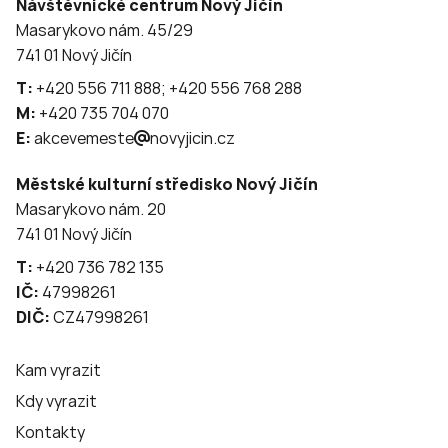
Návštěvnické centrum Nový Jičín
Masarykovo nám. 45/29
741 01 Nový Jičín
T:
+420 556 711 888; +420 556 768 288
M:
+420 735 704 070
E:
akcevemeste
novyjicin.cz
Městské kulturní středisko Nový Jičín
Masarykovo nám. 20
741 01 Nový Jičín
T:
+420 736 782 135
IČ:
47998261
DIČ:
CZ47998261
Kam vyrazit
Kdy vyrazit
Kontakty