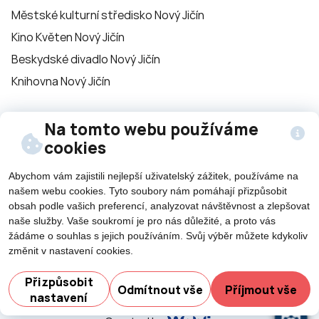
Městské kulturní středisko Nový Jičín
Kino Květen Nový Jičín
Beskydské divadlo Nový Jičín
Knihovna Nový Jičín
Sledujte nás na
Na tomto webu používáme
cookies
sítích
Abychom vám zajistili nejlepší uživatelský zážitek, používáme na
našem webu cookies. Tyto soubory nám pomáhají přizpůsobit
obsah podle vašich preferencí, analyzovat návštěvnost a zlepšovat
naše služby. Vaše soukromí je pro nás důležité, a proto vás
žádáme o souhlas s jejich používáním. Svůj výběr můžete kdykoliv
změnit v nastavení cookies.
©2026 Všechna práva vyhrazena - použití obsahu či
Potřebujete poradit?
jeho části je umožněn pouze se souhlasem města Nový
Přizpůsobit
Odmítnout vše
Příjmout vše
Jičín.
nastavení