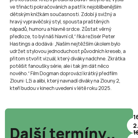
ve třinácti pokračováních a patří k nejoblíbenějším
dětským knížkám současnosti. Zdobí ji svižný a
hravý vypravěčský styl, spousta praštěných
nápadů, humoru a hlavně srdce. Zůstat věrný
předloze, to byl náš hlavní cíl,“ říká režisér Peter
Hastings a dodává: „Naším nejtěžším úkolem bylo
udržet stylovou jednoduchost původních kreseb, a
přitom stvořit vizuál, který diváky nadchne. Zkrátka
potěšit fanoušky série, ale i tak jim dát něco
nového.“ Film Dogman doprovází krátký předfilm
Zlouni: Lži a alibi, který navnadí diváky na Zlouny 2,
kteří budou v kinech uvedeni v létě roku 2025.
1
2
Další termíny..
1
2