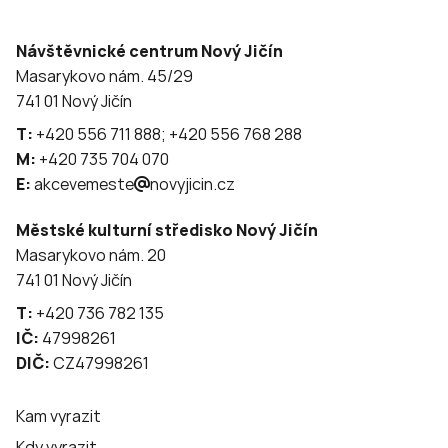
Návštěvnické centrum Nový Jičín
Masarykovo nám. 45/29
741 01 Nový Jičín
T:
+420 556 711 888; +420 556 768 288
M:
+420 735 704 070
E:
akcevemeste
novyjicin.cz
Městské kulturní středisko Nový Jičín
Masarykovo nám. 20
741 01 Nový Jičín
T:
+420 736 782 135
IČ:
47998261
DIČ:
CZ47998261
Kam vyrazit
Kdy vyrazit