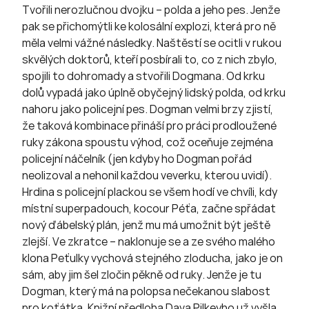
Tvořili nerozlučnou dvojku – polda a jeho pes. Jenže
pak se přichomýtli ke kolosální explozi, která pro ně
měla velmi vážné následky. Naštěstí se ocitli v rukou
skvělých doktorů, kteří posbírali to, co z nich zbylo,
spojili to dohromady a stvořili Dogmana. Od krku
dolů vypadá jako úplně obyčejný lidský polda, od krku
nahoru jako policejní pes. Dogman velmi brzy zjistí,
že taková kombinace přináší pro práci prodloužené
ruky zákona spoustu výhod, což oceňuje zejména
policejní náčelník (jen kdyby ho Dogman pořád
neolizoval a nehonil každou veverku, kterou uvidí).
Hrdina s policejní plackou se všem hodí ve chvíli, kdy
místní superpadouch, kocour Péťa, začne spřádat
nový ďábelský plán, jenž mu má umožnit být ještě
zlejší. Ve zkratce – naklonuje se a ze svého malého
klona Peťulky vychová stejného zloducha, jako je on
sám, aby jim šel zločin pěkně od ruky. Jenže je tu
Dogman, který má na polopsa nečekanou slabost
pro koťátka. Knižní předloha Dava Pilkeyho už vyšla