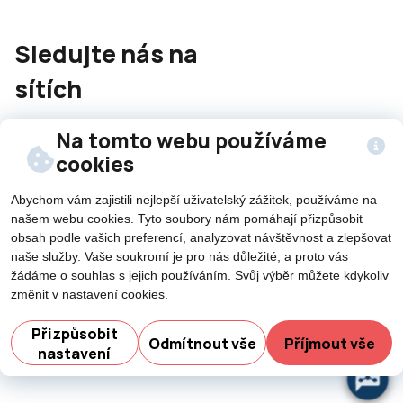
Sledujte nás na
sítích
Na tomto webu používáme
cookies
Abychom vám zajistili nejlepší uživatelský zážitek, používáme na
©2026 Všechna práva vyhrazena - použití obsahu či
našem webu cookies. Tyto soubory nám pomáhají přizpůsobit
obsah podle vašich preferencí, analyzovat návštěvnost a zlepšovat
jeho části je umožněn pouze se souhlasem města Nový
naše služby. Vaše soukromí je pro nás důležité, a proto vás
Jičín.
žádáme o souhlas s jejich používáním. Svůj výběr můžete kdykoliv
Created by
změnit v nastavení cookies.
Potřebujete poradit?
Přizpůsobit
Odmítnout vše
Příjmout vše
nastavení