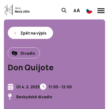
A
A
Zpět na výpis
Divadlo
Don Quijote
Út 4. 2. 2025
11:00 - 12:00
Beskydské divadlo