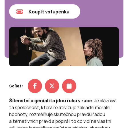
Koupit vstupenku
Sdílet:
Šílenství a genialita jdou ruku v ruce.
Je bláznivá
ta společnost, která relativizuje základní morální
hodnoty, rozmělňuje skutečnou pravdu řadou
alternativních pravd a popírá i to co vidí na vlastní
oči, nebo jednotlivec trpící psychickou chorobou,