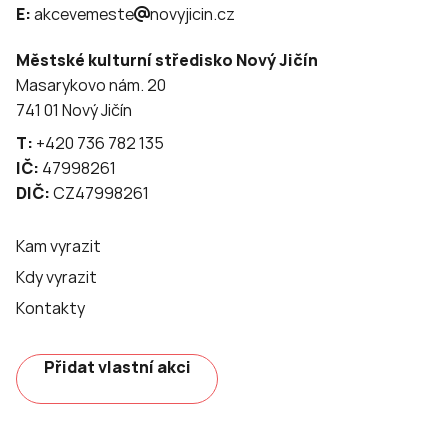
E:
akcevemeste
novyjicin.cz
Městské kulturní středisko Nový Jičín
Masarykovo nám. 20
741 01 Nový Jičín
T:
+420 736 782 135
IČ:
47998261
DIČ:
CZ47998261
Kam vyrazit
Kdy vyrazit
Kontakty
Přidat vlastní akci