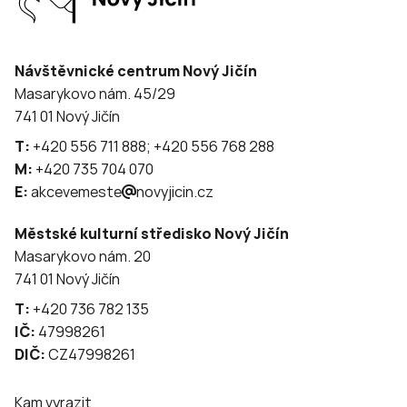
Návštěvnické centrum Nový Jičín
Masarykovo nám. 45/29
741 01 Nový Jičín
T:
+420 556 711 888; +420 556 768 288
M:
+420 735 704 070
E:
akcevemeste
novyjicin.cz
Městské kulturní středisko Nový Jičín
Masarykovo nám. 20
741 01 Nový Jičín
T:
+420 736 782 135
IČ:
47998261
DIČ:
CZ47998261
Kam vyrazit