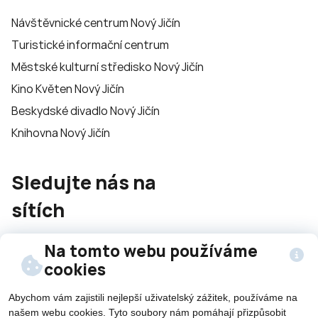
Návštěvnické centrum Nový Jičín
Turistické informační centrum
Městské kulturní středisko Nový Jičín
Kino Květen Nový Jičín
Beskydské divadlo Nový Jičín
Knihovna Nový Jičín
Sledujte nás na
sítích
Na tomto webu používáme
cookies
Abychom vám zajistili nejlepší uživatelský zážitek, používáme na
©2026 Všechna práva vyhrazena - použití obsahu či
našem webu cookies. Tyto soubory nám pomáhají přizpůsobit