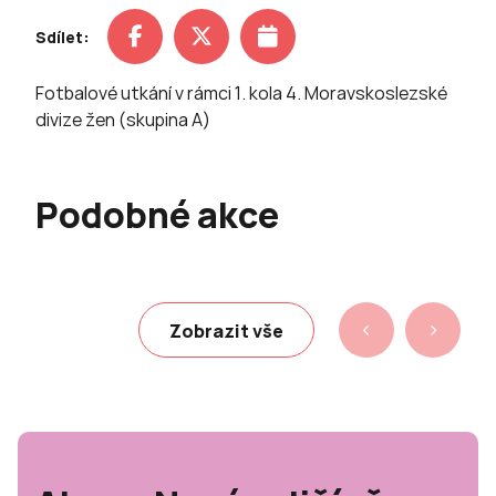
Sdílet:
Fotbalové utkání v rámci 1. kola 4. Moravskoslezské
divize žen (skupina A)
Podobné akce
Zobrazit vše