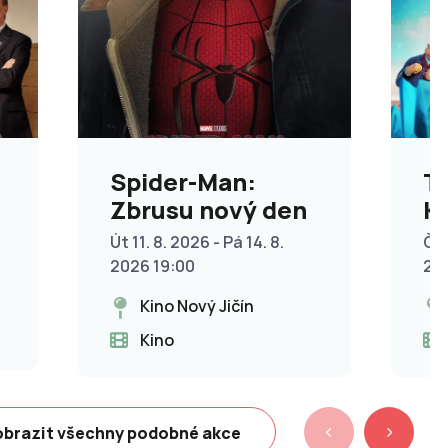
Spider-Man:
T
Zbrusu nový den
Kř
p
Út 11. 8. 2026 - Pá 14. 8.
Čt 
2026 19:00
20
Kino Nový Jičín
Kino
brazit všechny podobné akce