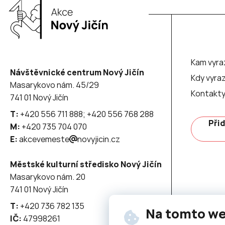
Kam vyra
Návštěvnické centrum Nový Jičín
Kdy vyraz
Masarykovo nám. 45/29
Kontakt
741 01 Nový Jičín
T:
+420 556 711 888; +420 556 768 288
Přid
M:
+420 735 704 070
E:
akcevemeste
novyjicin.cz
Městské kulturní středisko Nový Jičín
Masarykovo nám. 20
741 01 Nový Jičín
T:
+420 736 782 135
Na tomto w
IČ:
47998261