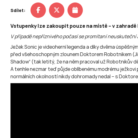
Sdílet:
Vstupenky lze zakoupit pouze na místě – v zahradě
V případě nepříznivého počasí se promítaní neuskuteční
Ježek Sonic je videoherní legenda a díky dvěma úspěšným 
před všehoschopným zlounem Doktorem Robotnikem (Jim C
Shadow“ (tak letitý, že na něm pracoval už Robotnikův d
A tenhle nezmar teď půjde oblíbenému modrému ježkovi po 
normálních okolností nikdy dohromady nedal – s Dokto