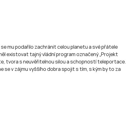
 se mu podařilo zachránit celou planetu a své přátele
l existovat tajný vládní program označený „Projekt
e, tvora s neuvěřitelnou silou a schopností teleportace.
 se v zájmu vyššího dobra spojit s tím, s kým by to za