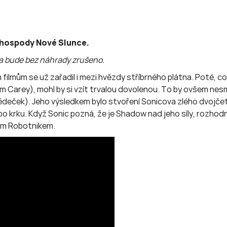
 hospody Nové Slunce.
 a bude bez náhrady zrušeno.
filmům se už zařadil i mezi hvězdy stříbrného plátna. Poté, co
arey), mohl by si vzít trvalou dovolenou. To by ovšem nesmě
ědeček). Jeho výsledkem bylo stvoření Sonicova zlého dvojčet
krku. Když Sonic pozná, že je Shadow nad jeho síly, rozhodne
rem Robotnikem.