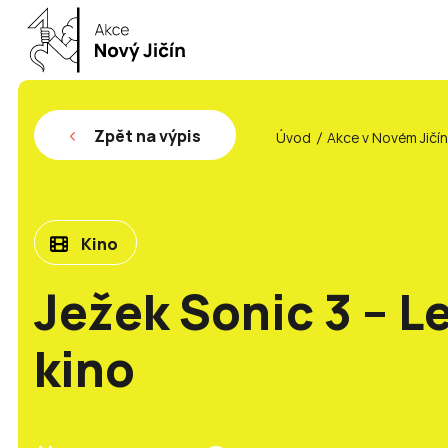
Zpět na výpis
Úvod
Akce v Novém Jičí
Kino
Ježek Sonic 3 – L
kino