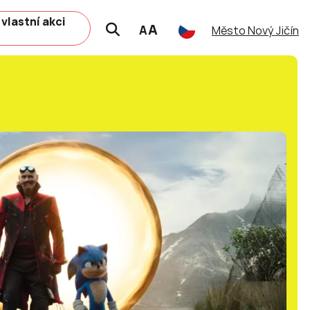
 vlastní akci
A
A
Město Nový Jičín