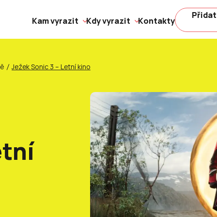
Přidat
Kam vyrazit
Kdy vyrazit
Kontakty
ně
Ježek Sonic 3 – Letní kino
etní