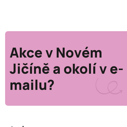
Akce v Novém
Jičíně a okolí v e-
mailu?