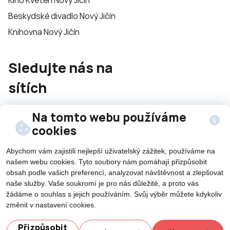
Beskydské divadlo Nový Jičín
Knihovna Nový Jičín
Sledujte nás na
sítích
Na tomto webu používáme
cookies
Abychom vám zajistili nejlepší uživatelský zážitek, používáme na
©2026 Všechna práva vyhrazena - použití obsahu či
našem webu cookies. Tyto soubory nám pomáhají přizpůsobit
obsah podle vašich preferencí, analyzovat návštěvnost a zlepšovat
jeho části je umožněn pouze se souhlasem města Nový
naše služby. Vaše soukromí je pro nás důležité, a proto vás
Jičín.
žádáme o souhlas s jejich používáním. Svůj výběr můžete kdykoliv
Created by
změnit v nastavení cookies.
Potřebujete poradit?
Přizpůsobit