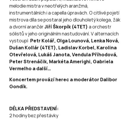
melodie mistra v neotřelých aranžmá,
instrumentálních i a capella úpravách. O citlivé pojetí
mistrova díla se postaral jeho dlouholetý kolega, žák
a dvorní aranžér
Jiří Škorpík (4TET)
a orchestr
sólistů v jeho originálním nastudování. V alternacích
vystoupí:
Petr Kolář, Olga Lounová, Lenka Nová,
Dušan Kollár (4TET), Ladislav Korbel, Karolina
Otevřelová, Lukáš Janota, Vendula Příhodová,
Peter Strenáčik, Markéta Amerighi, Gabriela
Vermelho a další…
Koncertem provází herec a moderátor Dalibor
Gondík.
DÉLKA PŘEDSTAVENÍ:
2 hodiny bez přestávky