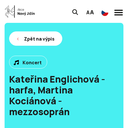
A
A
Zpět na výpis
Koncert
Kateřina Englichová -
harfa, Martina
Kociánová -
mezzosoprán