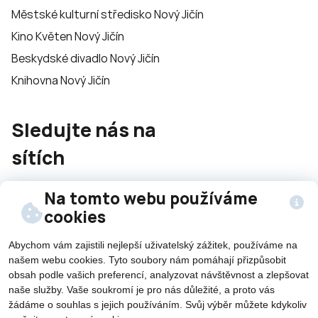
Městské kulturní středisko Nový Jičín
Kino Květen Nový Jičín
Beskydské divadlo Nový Jičín
Knihovna Nový Jičín
Sledujte nás na
sítích
Na tomto webu používáme
cookies
Abychom vám zajistili nejlepší uživatelský zážitek, používáme na
©2026 Všechna práva vyhrazena - použití obsahu či
našem webu cookies. Tyto soubory nám pomáhají přizpůsobit
obsah podle vašich preferencí, analyzovat návštěvnost a zlepšovat
jeho části je umožněn pouze se souhlasem města Nový
naše služby. Vaše soukromí je pro nás důležité, a proto vás
Jičín.
žádáme o souhlas s jejich používáním. Svůj výběr můžete kdykoliv