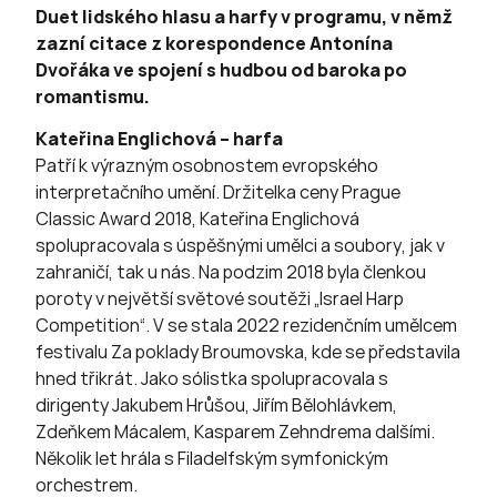
Duet lidského hlasu a harfy v programu, v němž
zazní citace z korespondence Antonína
Dvořáka ve spojení s hudbou od baroka po
romantismu.
Kateřina Englichová – harfa
Patří k výrazným osobnostem evropského
interpretačního umění. Držitelka ceny Prague
Classic Award 2018, Kateřina Englichová
spolupracovala s úspěšnými umělci a soubory, jak v
zahraničí, tak u nás. Na podzim 2018 byla členkou
poroty v největší světové soutěži „Israel Harp
Competition“. V se stala 2022 rezidenčním umělcem
festivalu Za poklady Broumovska, kde se představila
hned třikrát. Jako sólistka spolupracovala s
dirigenty Jakubem Hrůšou, Jiřím Bělohlávkem,
Zdeňkem Mácalem, Kasparem Zehndrema dalšími.
Několik let hrála s Filadelfským symfonickým
orchestrem.