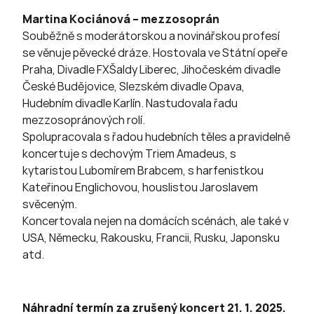
Martina Kociánová – mezzosoprán
Souběžně s moderátorskou a novinářskou profesí
se věnuje pěvecké dráze. Hostovala ve Státní opeře
Praha, Divadle FXŠaldy Liberec, Jihočeském divadle
České Budějovice, Slezském divadle Opava,
Hudebním divadle Karlín. Nastudovala řadu
mezzosopránových rolí.
Spolupracovala s řadou hudebních těles a pravidelně
koncertuje s dechovým Triem Amadeus, s
kytaristou Lubomírem Brabcem, s harfenistkou
Kateřinou Englichovou, houslistou Jaroslavem
svěceným.
Koncertovala nejen na domácích scénách, ale také v
USA, Německu, Rakousku, Francii, Rusku, Japonsku
atd.
Náhradní termín za zrušený koncert 21. 1. 2025.