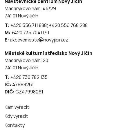
Návštěvnické centrum Nový Jičín
Masarykovo nám. 45/29
741 01 Nový Jičín
T:
+420 556 711 888; +420 556 768 288
M:
+420 735 704 070
E:
akcevemeste
novyjicin.cz
Městské kulturní středisko Nový Jičín
Masarykovo nám. 20
741 01 Nový Jičín
T:
+420 736 782 135
IČ:
47998261
DIČ:
CZ47998261
Kam vyrazit
Kdy vyrazit
Kontakty