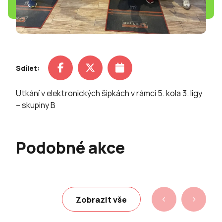
Sdílet:
Utkání v elektronických šipkách v rámci 5. kola 3. ligy
– skupiny B
Podobné akce
Zobrazit vše