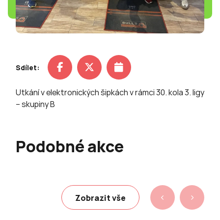
Sdílet:
Utkání v elektronických šipkách v rámci 30. kola 3. ligy
– skupiny B
Podobné akce
Zobrazit vše