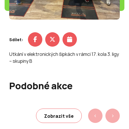
Sdílet:
Utkání v elektronických šipkách v rámci 17. kola 3. ligy
– skupiny B
Podobné akce
Zobrazit vše