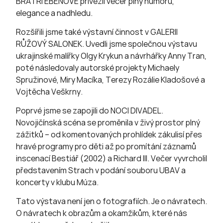
BRATŘI EBENOVÉ přivezli večer plný humoru,
elegance a nadhledu.
Rozšířili jsme také výstavní činnost v GALERII
RŮŽOVÝ SALONEK. Uvedli jsme společnou výstavu
ukrajinské malířky Olgy Krykun a návrhářky Anny Tran,
poté následovaly autorské projekty Michaely
Spružinové, Miry Macíka, Terezy Rozálie Kladošové a
Vojtěcha Veškrny.
Poprvé jsme se zapojili do NOCI DIVADEL.
Novojičínská scéna se proměnila v živý prostor plný
zážitků – od komentovaných prohlídek zákulisí přes
hravé programy pro děti až po promítání záznamů
inscenací Bestiář (2002) a Richard III. Večer vyvrcholil
představením Strach v podání souboru UBAV a
koncerty v klubu Múza.
Tato výstava není jen o fotografiích. Je o návratech.
O návratech k obrazům a okamžikům, které nás