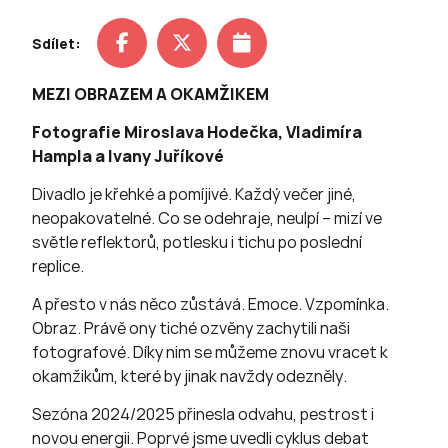
Sdílet:
MEZI OBRAZEM A OKAMŽIKEM
Fotografie Miroslava Hodečka, Vladimíra
Hampla a Ivany Juříkové
Divadlo je křehké a pomíjivé. Každý večer jiné,
neopakovatelné. Co se odehraje, neulpí – mizí ve
světle reflektorů, potlesku i tichu po poslední
replice.
A přesto v nás něco zůstává. Emoce. Vzpomínka.
Obraz. Právě ony tiché ozvěny zachytili naši
fotografové. Díky nim se můžeme znovu vracet k
okamžikům, které by jinak navždy odezněly.
Sezóna 2024/2025 přinesla odvahu, pestrost i
novou energii. Poprvé jsme uvedli cyklus debat