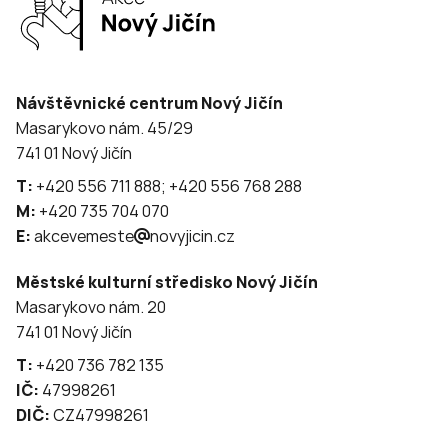
Návštěvnické centrum Nový Jičín
Masarykovo nám. 45/29
741 01 Nový Jičín
T:
+420 556 711 888; +420 556 768 288
M:
+420 735 704 070
E:
akcevemeste
novyjicin.cz
Městské kulturní středisko Nový Jičín
Masarykovo nám. 20
741 01 Nový Jičín
T:
+420 736 782 135
IČ:
47998261
DIČ:
CZ47998261