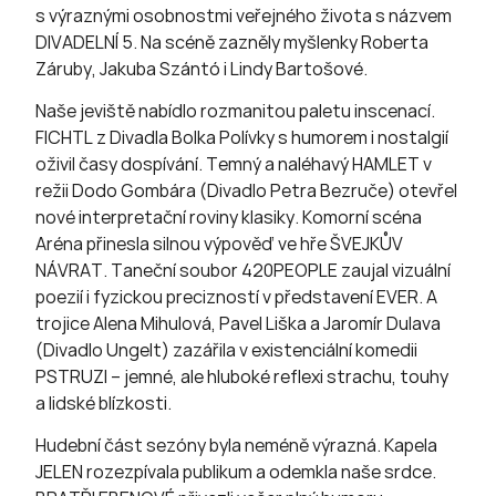
s výraznými osobnostmi veřejného života s názvem
DIVADELNÍ 5. Na scéně zazněly myšlenky Roberta
Záruby, Jakuba Szántó i Lindy Bartošové.
Naše jeviště nabídlo rozmanitou paletu inscenací.
FICHTL z Divadla Bolka Polívky s humorem i nostalgií
oživil časy dospívání. Temný a naléhavý HAMLET v
režii Dodo Gombára (Divadlo Petra Bezruče) otevřel
nové interpretační roviny klasiky. Komorní scéna
Aréna přinesla silnou výpověď ve hře ŠVEJKŮV
NÁVRAT. Taneční soubor 420PEOPLE zaujal vizuální
poezií i fyzickou precizností v představení EVER. A
trojice Alena Mihulová, Pavel Liška a Jaromír Dulava
(Divadlo Ungelt) zazářila v existenciální komedii
PSTRUZI – jemné, ale hluboké reflexi strachu, touhy
a lidské blízkosti.
Hudební část sezóny byla neméně výrazná. Kapela
JELEN rozezpívala publikum a odemkla naše srdce.