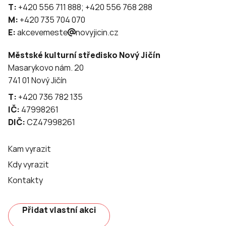
T:
+420 556 711 888; +420 556 768 288
M:
+420 735 704 070
E:
akcevemeste
novyjicin.cz
Městské kulturní středisko Nový Jičín
Masarykovo nám. 20
741 01 Nový Jičín
T:
+420 736 782 135
IČ:
47998261
DIČ:
CZ47998261
Kam vyrazit
Kdy vyrazit
Kontakty
Přidat vlastní akci