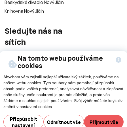
Beskydské divadlo Nový Jičín
Knihovna Nový Jičín
Sledujte nás na
sítích
Na tomto webu používáme
cookies
Abychom vám zajistili nejlepší uživatelský zážitek, používáme na
našem webu cookies. Tyto soubory nám pomáhají přizpůsobit
©2026 Všechna práva vyhrazena - použití obsahu či
obsah podle vašich preferencí, analyzovat návštěvnost a zlepšovat
jeho části je umožněn pouze se souhlasem města Nový
naše služby. Vaše soukromí je pro nás důležité, a proto vás
Jičín.
žádáme o souhlas s jejich používáním. Svůj výběr můžete kdykoliv
Created by
změnit v nastavení cookies.
Přizpůsobit
Odmítnout vše
Příjmout vše
nastavení